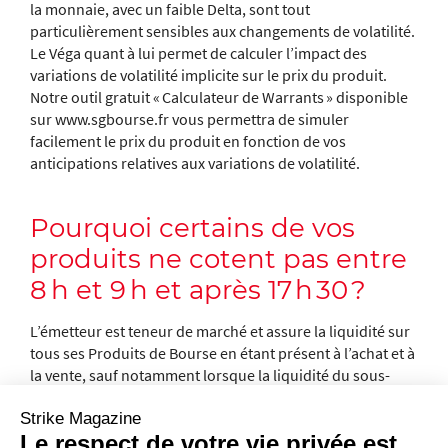
la monnaie, avec un faible Delta, sont tout
particulièrement sensibles aux changements de volatilité.
Le Véga quant à lui permet de calculer l’impact des
variations de volatilité implicite sur le prix du produit.
Notre outil gratuit « Calculateur de Warrants » disponible
sur www.sgbourse.fr vous permettra de simuler
facilement le prix du produit en fonction de vos
anticipations relatives aux variations de volatilité.
Pourquoi certains de vos
produits ne cotent pas entre
8 h et 9 h et après 17 h 30 ?
L’émetteur est teneur de marché et assure la liquidité sur
tous ses Produits de Bourse en étant présent à l’achat et à
la vente, sauf notamment lorsque la liquidité du sous-
jacent est insuffisante pour permettre la cotation du
Strike Magazine
produit. En dehors des heures d’ouverture du marché (9 h
Le respect de votre vie privée est
– 17 h 35 sur le marché actions par exemple), Société