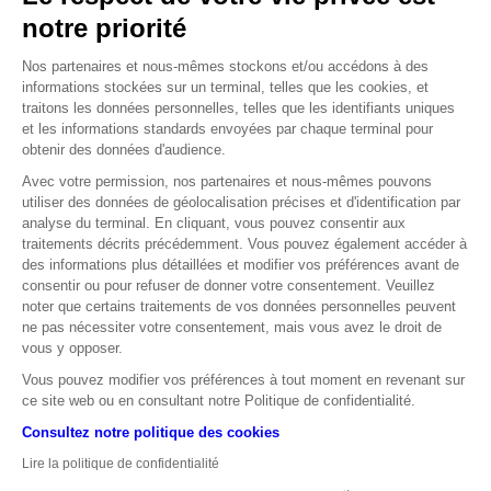
Générale s’appuie sur les échanges effectués sur les
notre priorité
autres bourses mondiales, les échanges interbancaires
ou sur le marché de gré à gré pour définir une fourchette
Nos partenaires et nous-mêmes stockons et/ou accédons à des
de prix sur ses produits. Ainsi, si le volume d’échange est
informations stockées sur un terminal, telles que les cookies, et
traitons les données personnelles, telles que les identifiants uniques
trop faible, c’est-à-dire qu’il n’y a pas assez de liquidité
et les informations standards envoyées par chaque terminal pour
sur le sous-jacent, l’émetteur n’est pas en mesure de
obtenir des données d'audience.
proposer un prix reflétant les conditions de marché et les
Avec votre permission, nos partenaires et nous-mêmes pouvons
produits indexés sur ce sous-jacent ne cotent pas.
utiliser des données de géolocalisation précises et d'identification par
analyse du terminal. En cliquant, vous pouvez consentir aux
traitements décrits précédemment. Vous pouvez également accéder à
des informations plus détaillées et modifier vos préférences avant de
consentir ou pour refuser de donner votre consentement. Veuillez
noter que certains traitements de vos données personnelles peuvent
ne pas nécessiter votre consentement, mais vous avez le droit de
vous y opposer.
Vous pouvez modifier vos préférences à tout moment en revenant sur
ce site web ou en consultant notre Politique de confidentialité.
Consultez notre politique des cookies
Lire la politique de confidentialité