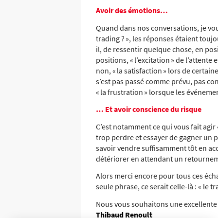
Avoir des émotions…
Quand dans nos conversations, je vou
trading ? »
, les réponses étaient touj
il, de ressentir quelque chose, en posi
positions,
« l’excitation »
de l’attente 
non,
« la satisfaction »
lors de certain
s’est pas passé comme prévu, pas 
« la frustration »
lorsque les événemen
… Et avoir conscience du risque
C’est notamment ce qui vous fait agir
trop perdre et essayer de gagner un peu
savoir vendre suffisamment tôt en acc
détériorer en attendant un retourneme
Alors merci encore pour tous ces écha
seule phrase, ce serait celle-là :
« le t
Nous vous souhaitons une excellente 
Thibaud Renoult