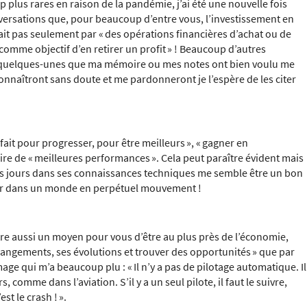
lus rares en raison de la pandémie, j’ai été une nouvelle fois
versations que, pour beaucoup d’entre vous, l’investissement en
sait pas seulement par
« des opérations financières d’achat ou de
omme objectif d’en retirer un profit »
! Beaucoup d’autres
 quelques-unes que ma mémoire ou mes notes ont bien voulu me
connaîtront sans doute et me pardonneront je l’espère de les citer
fait pour progresser, pour être meilleurs »,
« gagner en
aire de
« meilleures performances »
. Cela peut paraître évident mais
 les jours dans ses connaissances techniques me semble être un bon
ser dans un monde en perpétuel mouvement !
re aussi un moyen pour vous d’être au plus près de l’économie,
hangements, ses évolutions et trouver des opportunités »
que par
 image qui m’a beaucoup plu :
« Il n’y a pas de pilotage automatique. Il
, comme dans l’aviation. S’il y a un seul pilote, il faut le suivre,
st le crash ! »
.