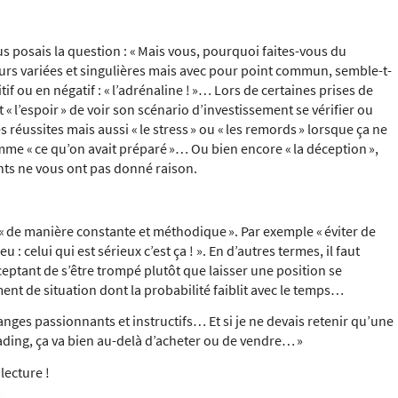
s posais la question :
« Mais vous, pourquoi faites-vous du
ours variées et singulières mais avec pour point commun, semble-t-
tif ou en négatif :
« l’adrénaline ! »
… Lors de certaines prises de
et
« l’espoir »
de voir son scénario d’investissement se vérifier ou
es réussites mais aussi
« le stress »
ou
« les remords »
lorsque ça ne
comme
« ce qu’on avait préparé »
… Ou bien encore
« la déception »
,
ts ne vous ont pas donné raison.
« de manière constante et méthodique »
. Par exemple
« éviter de
 : celui qui est sérieux c’est ça ! »
. En d’autres termes, il faut
eptant de s’être trompé plutôt que laisser une position se
nt de situation dont la probabilité faiblit avec le temps…
nges passionnants et instructifs… Et si je ne devais retenir qu’une
rading, ça va bien au-delà d’acheter ou de vendre… »
lecture !