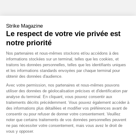
CHIFFRES CLÉS
Strike Magazine
,
Mds€
Le respect de votre vie privée est
2
62
notre priorité
C’est le bénéfice net enregistré par Orange en 2022. Soit 3 fois
plus qu’en 2021 (778 millions d’euros).
Nos partenaires et nous-mêmes stockons et/ou accédons à des
Source : Le Figaro
informations stockées sur un terminal, telles que les cookies, et
traitons les données personnelles, telles que les identifiants uniques
et les informations standards envoyées par chaque terminal pour
Mds€
60
obtenir des données d'audience.
C’est le montant de la dette annoncé par le fournisseur
Avec votre permission, nos partenaires et nous-mêmes pouvons
utiliser des données de géolocalisation précises et d'identification par
d’électricité EDF après avoir publié ses résultats annuels. Une
analyse du terminal. En cliquant, vous pouvez consentir aux
année difficile causée par la guerre en Ukraine et le
traitements décrits précédemment. Vous pouvez également accéder à
renouvellement de son parc nucléaire.
des informations plus détaillées et modifier vos préférences avant de
Source : Le Figaro
consentir ou pour refuser de donner votre consentement. Veuillez
noter que certains traitements de vos données personnelles peuvent
ne pas nécessiter votre consentement, mais vous avez le droit de
500
vous y opposer.