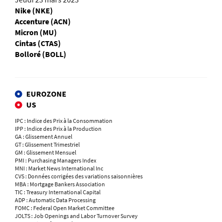
Nike (NKE)
Accenture (ACN)
Micron (MU)
Cintas (CTAS)
Bolloré (BOLL)
EUROZONE
US
IPC : Indice des Prix à la Consommation
IPP : Indice des Prix à la Production
GA : Glissement Annuel
GT : Glissement Trimestriel
GM : Glissement Mensuel
PMI : Purchasing Managers Index
MNI : Market News International Inc
CVS : Données corrigées des variations saisonnières
MBA : Mortgage Bankers Association
TIC : Treasury International Capital
ADP : Automatic Data Processing
FOMC : Federal Open Market Committee
JOLTS : Job Openings and Labor Turnover Survey