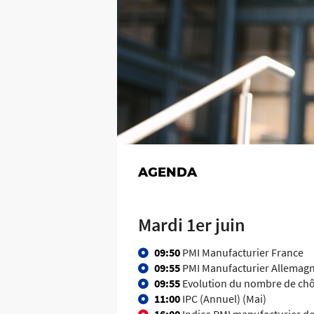
AGENDA
Mardi 1er juin
09:50
PMI Manufacturier France
09:55
PMI Manufacturier Allemag
09:55
Evolution du nombre de ch
11:00
IPC (Annuel) (Mai)
16:00
Indice PMI manufacturier de