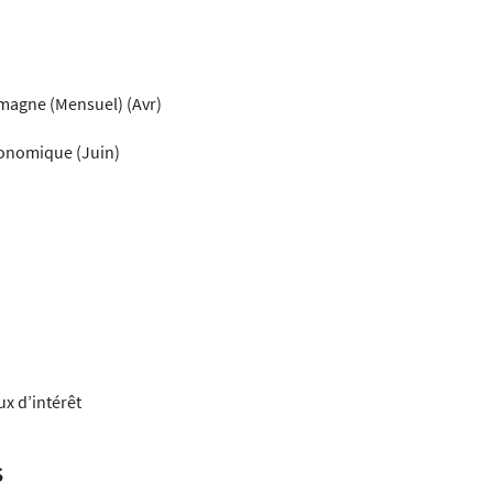
emagne (Mensuel) (Avr)
conomique (Juin)
ux d’intérêt
s