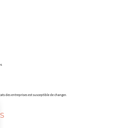
es
ats des entreprises est susceptible de changer.
S