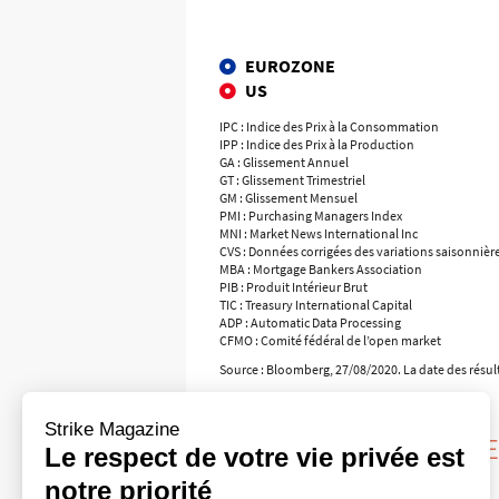
EUROZONE
US
IPC : Indice des Prix à la Consommation
IPP : Indice des Prix à la Production
GA : Glissement Annuel
GT : Glissement Trimestriel
GM : Glissement Mensuel
PMI : Purchasing Managers Index
MNI : Market News International Inc
CVS : Données corrigées des variations saisonnièr
MBA : Mortgage Bankers Association
PIB : Produit Intérieur Brut
TIC : Treasury International Capital
ADP : Automatic Data Processing
CFMO : Comité fédéral de l’open market
Source :
Bloomberg, 27/08/2020. La date des résult
Strike Magazine
DATES IMPORTANTE
Le respect de votre vie privée est
2 juin
notre priorité