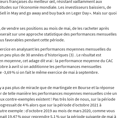
aleurs françaises du meilleur œil, résistant vaillamment aux
itudes sur l’économie mondiale. Les investisseurs baissiers, de
 Sell in May and go away and buy back on Leger Day »
. Mais sur quoi
e, de vendre ses positions au mois de mai, de les racheter après
eposerait sur une approche statistique des performances mensuelles
lus favorables pendant cette période.
ercice en analysant les performances moyennes mensuelles du
un peu plus de 30 années d’historiques (3) . Le résultat est
u’en moyenne, cet adage dit vrai : la performance moyenne du CAC
ctobre à avril si on additionne les performances mensuelles
e -3,69 % si on fait le même exercice de mai à septembre.
’y a pas plus de miracle que de martingale en Bourse et la réponse
r de telle manière les performances moyennes mensuelles crée un
ux contre-exemples existent ! Pas très loin de nous, sur la période
ogressait de 4 % alors que sur la période d’octobre 2021 à
. Autre exemple : d’octobre 2019 au mois de mars 2020, comme vous
nait 19,47 % pour reprendre 5,1 % sur la période suivante de mai à