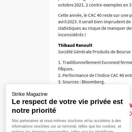
octobre 2021. 2 contre-exemples en 3 
Cette année, le CAC 40 reste sur une 
avril 2023. Il serait bien imprudent 
statistiques au risque de manquer de
inconsidérés !
Thibaud Renoult
Société Générale Produits de Bourse
1. Traditionnellement Euronext ferme
Pâques.
2. Performance de l’indice CAC 40 ent
3. Sources : Bloomberg.
Strike Magazine
Le respect de votre vie privée est
« Sell in May and go a
notre priorité
sur quoi repose donc c
Nos partenaires et nous-mêmes stockons et/ou accédons à des
informations stockées sur un terminal, telles que les cookies, et
traitons les données personnelles, telles que les identifiants