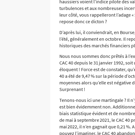
haussiers voient l’indice pilote des v
turbulences et aux nombreuses incert
leur côté, vous rappelleront l’adage
«
repose donc ce dicton ?
D’après lui, il conviendrait, en Bours
l’été, généralement en octobre. Il r
historiques des marchés financiers p
Nous nous sommes donc prêtés à l’ex
CAC 40 depuis le 31 janvier 1992, soit 
éloquent ! Force est de constater, q
40 a été de 9,47 % sur la période d’o
moyennes alors qu’elle est négative d
Surprenant !
Tenons-nous ici une martingale ? Il n
est bien évidemment non. Additionne
biais statistique évident et de nombre
de mai à septembre 2021, le CAC 40 pr
mai 2022, il n’en gagnait que 0,21 %
pouvez l’imaginer, le CAC 40 abandon