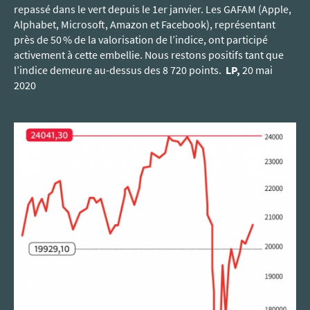
repassé dans le vert depuis
le 1er janvier. Les GAF
AM (Apple,
Alphabet, Microsoft, Amazon et Facebook), représentant
près de 50 % de la valorisation de l’indice, ont participé
activement à cette embellie. Nous restons positifs tant que
l’indice demeure au-dessus des 8 720 points.
LP,
20 mai
2020