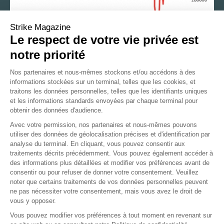
Strike Magazine
Le respect de votre vie privée est
notre priorité
NIKKEI
Nos partenaires et nous-mêmes stockons et/ou accédons à des
informations stockées sur un terminal, telles que les cookies, et
traitons les données personnelles, telles que les identifiants uniques
et les informations standards envoyées par chaque terminal pour
OPINION
MOYEN TERME
obtenir des données d'audience.
Avec votre permission, nos partenaires et nous-mêmes pouvons
OPINION
LONG TERME
utiliser des données de géolocalisation précises et d'identification par
analyse du terminal. En cliquant, vous pouvez consentir aux
Malgré l’entrée du Japon en récession, le Nikkei poursuit son
traitements décrits précédemment. Vous pouvez également accéder à
des informations plus détaillées et modifier vos préférences avant de
mouvement de rattrapage, soutenu par les banques
consentir ou pour refuser de donner votre consentement. Veuillez
centrales et les espoirs de reprise de l’activité. En données
noter que certains traitements de vos données personnelles peuvent
hebdomadaires, le mouvement en cours devrait se
ne pas nécessiter votre consentement, mais vous avez le droit de
poursuivre en direction des 20 420 points voire 21 410 points
vous y opposer.
par extension et seule une rechute sous les 19 260 points
Vous pouvez modifier vos préférences à tout moment en revenant sur
invaliderait cette anticipation.
LP,
20 mai 2020