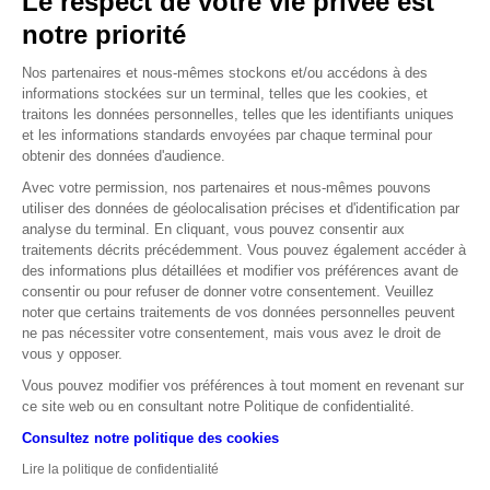
Le respect de votre vie privée est
75 Mds€
notre priorité
C’est le montant que SoftBank prévoit d’investir en France
pour développer des infrastructures dédiées à
Nos partenaires et nous-mêmes stockons et/ou accédons à des
l’intelligence artificielle. Les premiers projets portent sur
informations stockées sur un terminal, telles que les cookies, et
un investissement de 45 milliards d’euros afin de
traitons les données personnelles, telles que les identifiants uniques
construire 3,1 GW de centres de données dans les Hauts-
et les informations standards envoyées par chaque terminal pour
obtenir des données d'audience.
de-France d’ici 2031.
Source : MT Newswires
Avec votre permission, nos partenaires et nous-mêmes pouvons
utiliser des données de géolocalisation précises et d'identification par
analyse du terminal. En cliquant, vous pouvez consentir aux
17 %
traitements décrits précédemment. Vous pouvez également accéder à
des informations plus détaillées et modifier vos préférences avant de
C’est la hausse enregistrée par l’action Edenred le jeudi
consentir ou pour refuser de donner votre consentement. Veuillez
18 juin. Le titre de la société française de services
noter que certains traitements de vos données personnelles peuvent
prépayés, connue pour les Tickets restaurant, a bondi
ne pas nécessiter votre consentement, mais vous avez le droit de
vous y opposer.
après la confirmation qu’elle a été approchée par un
fonds d’investissement pour un possible rachat. Une
Vous pouvez modifier vos préférences à tout moment en revenant sur
bonne nouvelle pour le groupe, dont l’action avait perdu
ce site web ou en consultant notre Politique de confidentialité.
environ 66 % de sa valeur sur les trois derniers exercices.
Consultez notre politique des cookies
Source : Reuters
Lire la politique de confidentialité