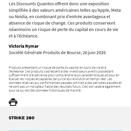
Les Discounts Quantos offrent donc une exposition
simplifiée à des valeurs américaines telles qu’Apple, Meta
ou Nvidia, en combinant prix d’entrée avantageux et
absence de risque de change. Ces produits conservent
néanmoins un risque de perte du capital en cours de vie
et à l’échéance.
Victoria Rymar
Société Générale Produits de Bourse, 26 juin 2026
Produits présentant un risque de perte du capital en cours de vie et à
l’échéance. Ces produits s’adressent à des investisseurs avertis possédant
suffisamment d’expérience pour comprendre leurs caractéristiques et pour en
évaluer les risques et capables de suivre leur évolution en temps réel. Les
données relatives aux performances passées ont trait à des périodes passées et
ne sont pas un indicateur fiable des résultats futurs. Ceci est valable également
pour ce qui est des données historiques de marché.
STRIKE 280