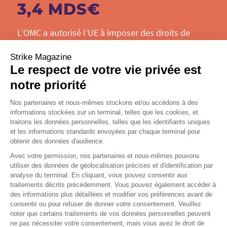
3,4 MDS€
L’OMC a autorisé l’UE à imposer des droits de
douane sur près de 4 Mds$ d’importations en
Strike Magazine
provenance des États-Unis pour des raisons
Le respect de votre vie privée est
d’aides publiques américaines à Boeing. Bruno Le
Maire, ministre de l’Économie a indiqué que ce
notre priorité
litige vieux de 15 ans n’a trouvé aucune solution à
Nos partenaires et nous-mêmes stockons et/ou accédons à des
l’amiable.
informations stockées sur un terminal, telles que les cookies, et
Source : Reuters
traitons les données personnelles, telles que les identifiants uniques
et les informations standards envoyées par chaque terminal pour
obtenir des données d'audience.
10,4
Avec votre permission, nos partenaires et nous-mêmes pouvons
utiliser des données de géolocalisation précises et d'identification par
millions de votes
analyse du terminal. En cliquant, vous pouvez consentir aux
traitements décrits précédemment. Vous pouvez également accéder à
Plus de 10 millions de bulletins de vote pour
des informations plus détaillées et modifier vos préférences avant de
consentir ou pour refuser de donner votre consentement. Veuillez
l’élection présidentielle aux États-Unis ont été
noter que certains traitements de vos données personnelles peuvent
transmis par anticipation. Il s’agit là d’un taux de
ne pas nécessiter votre consentement, mais vous avez le droit de