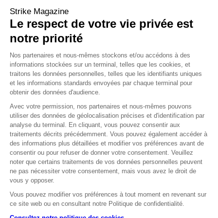
Cours au 24 juin 2026
Strike Magazine
Le respect de votre vie privée est
notre priorité
Nos partenaires et nous-mêmes stockons et/ou accédons à des
OPINION MOYEN TERME
informations stockées sur un terminal, telles que les cookies, et
traitons les données personnelles, telles que les identifiants uniques
et les informations standards envoyées par chaque terminal pour
obtenir des données d'audience.
Avec votre permission, nos partenaires et nous-mêmes pouvons
utiliser des données de géolocalisation précises et d'identification par
OPINION LONG TERME
analyse du terminal. En cliquant, vous pouvez consentir aux
traitements décrits précédemment. Vous pouvez également accéder à
des informations plus détaillées et modifier vos préférences avant de
consentir ou pour refuser de donner votre consentement. Veuillez
Source : zonebourse
noter que certains traitements de vos données personnelles peuvent
Les données relatives aux performances passées ont trait à des
ne pas nécessiter votre consentement, mais vous avez le droit de
périodes passées et ne sont pas un indicateur fiable des résultats
vous y opposer.
futurs. Ceci est valable également pour ce qui est des données
Vous pouvez modifier vos préférences à tout moment en revenant sur
historiques de marché.
ce site web ou en consultant notre Politique de confidentialité.
Consultez notre politique des cookies