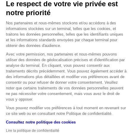
Le respect de votre vie privée est
C’est le montant de la dette annoncé par le
notre priorité
fournisseur d’électricité EDF après avoir publié ses
résultats annuels. Une année difficile causée par
Nos partenaires et nous-mêmes stockons et/ou accédons à des
informations stockées sur un terminal, telles que les cookies, et
la guerre en Ukraine et le renouvellement de son
traitons les données personnelles, telles que les identifiants uniques
parc nucléaire.
et les informations standards envoyées par chaque terminal pour
obtenir des données d'audience.
Source : Le Figaro
Avec votre permission, nos partenaires et nous-mêmes pouvons
utiliser des données de géolocalisation précises et d'identification par
analyse du terminal. En cliquant, vous pouvez consentir aux
500
traitements décrits précédemment. Vous pouvez également accéder à
des informations plus détaillées et modifier vos préférences avant de
C’est à peu près le nombre d’appareils
consentir ou pour refuser de donner votre consentement. Veuillez
commandés par Air India. Cette commande,
noter que certains traitements de vos données personnelles peuvent
ne pas nécessiter votre consentement, mais vous avez le droit de
partagée entre Airbus (250) et Boeing (220),
vous y opposer.
devient ainsi la plus grosse de l’histoire de
Vous pouvez modifier vos préférences à tout moment en revenant sur
l’aéronautique.
ce site web ou en consultant notre Politique de confidentialité.
Source : Le Monde
Consultez notre politique des cookies
Lire la politique de confidentialité