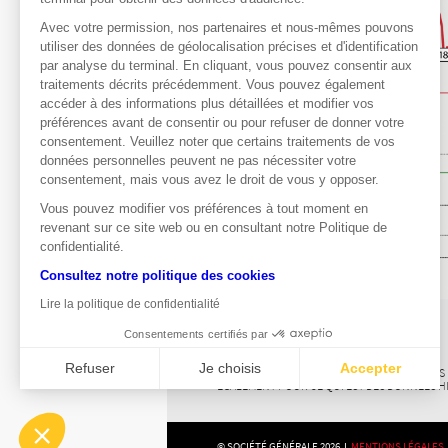
Avec votre permission, nos partenaires et nous-mêmes pouvons
utiliser des données de géolocalisation précises et d'identification
par analyse du terminal. En cliquant, vous pouvez consentir aux
traitements décrits précédemment. Vous pouvez également
accéder à des informations plus détaillées et modifier vos
préférences avant de consentir ou pour refuser de donner votre
consentement. Veuillez noter que certains traitements de vos
données personnelles peuvent ne pas nécessiter votre
consentement, mais vous avez le droit de vous y opposer.
Vous pouvez modifier vos préférences à tout moment en
revenant sur ce site web ou en consultant notre Politique de
confidentialité.
Consultez notre politique des cookies
Lire la politique de confidentialité
Consentements certifiés par
Source : Zonebourse
Refuser
Je choisis
Accepter
LES DONNÉES RELATIVES AUX PERFORMANCES PA
ÉGALEMENT POUR CE QUI EST DES DONNÉES H
Axeptio consent
Plateforme de Gestion du Consentement : Personnalisez vo
© SOCIÉTÉ GÉNÉRALE 2026 I
MENTIONS LÉGALES