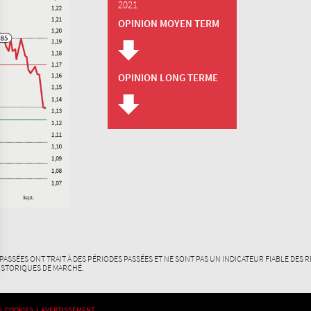
2021
OPINION MOYEN TERM
OPINION LONG TERME
SSÉES ONT TRAIT À DES PÉRIODES PASSÉES ET NE SONT PAS UN INDICATEUR FIABLE DES R
ISTORIQUES DE MARCHÉ.
s Options
 I
COOKIES I
AVERTISSEMENT