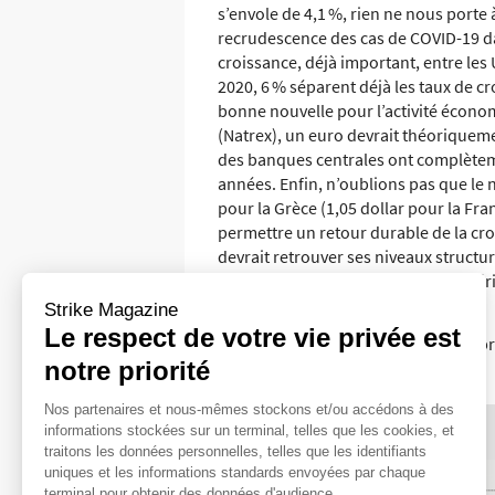
s’envole de 4,1 %, rien ne nous porte
recrudescence des cas de COVID-19 da
croissance, déjà important, entre les 
2020, 6 % séparent déjà les taux de c
bonne nouvelle pour l’activité économ
(Natrex), un euro devrait théoriqueme
des banques centrales ont complètem
années. Enfin, n’oublions pas que le ni
pour la Grèce (1,05 dollar pour la Fr
permettre un retour durable de la cro
devrait retrouver ses niveaux structu
perdre du terrain face au dollar améri
Strike Magazine
Étienne Monceau
Le respect de votre vie privée est
© 2021 zonebourse.com, 22 novembr
notre priorité
Nos partenaires et nous-mêmes stockons et/ou accédons à des
informations stockées sur un terminal, telles que les cookies, et
traitons les données personnelles, telles que les identifiants
uniques et les informations standards envoyées par chaque
terminal pour obtenir des données d'audience.