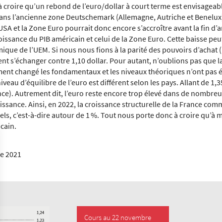
 à croire qu’un rebond de l’euro/dollar à court terme est envisagea
ns l’ancienne zone Deutschemark (Allemagne, Autriche et Benelux) e
USA et la Zone Euro pourrait donc encore s’accroître avant la fin d’
roissance du PIB américain et celui de la Zone Euro. Cette baisse 
ique de l’UEM. Si nous nous fions à la parité des pouvoirs d’achat 
nt s’échanger contre 1,10 dollar. Pour autant, n’oublions pas que l
ent changé les fondamentaux et les niveaux théoriques n’ont pas
veau d’équilibre de l’euro est différent selon les pays. Allant de 1,3
ance). Autrement dit, l’euro reste encore trop élevé dans de nombre
issance. Ainsi, en 2022, la croissance structurelle de la France co
rels, c’est-à-dire autour de 1 %. Tout nous porte donc à croire qu’à
cain.
e 2021
Cours au 22 novembre