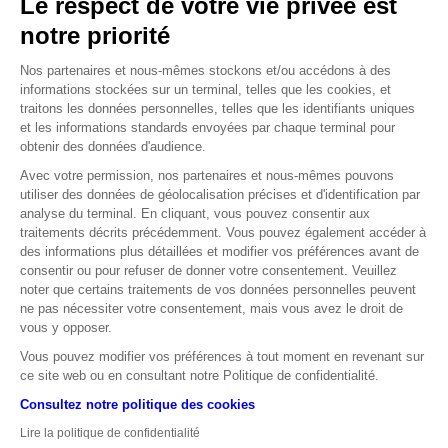
,
Le respect de votre vie privée est
1
09
notre priorité
C’est le niveau le plus haut depuis cinq mois atteint par
l’EUR/USD, impulsé, entre autres, par la relance de la défense
Nos partenaires et nous-mêmes stockons et/ou accédons à des
européenne et par la crainte d’une récession aux États-Unis.
informations stockées sur un terminal, telles que les cookies, et
Source : Bloomberg
traitons les données personnelles, telles que les identifiants uniques
et les informations standards envoyées par chaque terminal pour
obtenir des données d'audience.
3
000
Avec votre permission, nos partenaires et nous-mêmes pouvons
utiliser des données de géolocalisation précises et d'identification par
C’est, en dollar, le nouveau record atteint par l’or,
analyse du terminal. En cliquant, vous pouvez consentir aux
matérialisant une hausse de près de 40 % en un an. La « relique
traitements décrits précédemment. Vous pouvez également accéder à
barbare » joue son rôle de valeur refuge en cas de crise.
des informations plus détaillées et modifier vos préférences avant de
Source : Bloomberg
consentir ou pour refuser de donner votre consentement. Veuillez
noter que certains traitements de vos données personnelles peuvent
-
%
ne pas nécessiter votre consentement, mais vous avez le droit de
50
vous y opposer.
C’est environ la baisse subit par la capitalisation boursière de
Vous pouvez modifier vos préférences à tout moment en revenant sur
Tesla depuis décembre 2024, avoisinant désormais les
ce site web ou en consultant notre Politique de confidentialité.
700 Mds$. Le marché sanctionne la baisse des ventes de la
Consultez notre politique des cookies
marque et les prises de position de son PDG.
Source : Reuters
Lire la politique de confidentialité