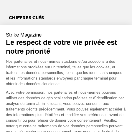
CHIFFRES CLÉS
,
%
10
1
Strike Magazine
Le respect de votre vie privée est
C’est le niveau d’inflation actuel au Royaume-Uni. Équivalent
à celui d’il y a 40 ans, les prix de l’Énergie et de la nourriture
notre priorité
ont eu un impact important, faisant passer ce taux à deux
chiffres.
Nos partenaires et nous-mêmes stockons et/ou accédons à des
Source : Reuters
informations stockées sur un terminal, telles que les cookies, et
traitons les données personnelles, telles que les identifiants uniques
et les informations standards envoyées par chaque terminal pour
,
trillions $
2
31
obtenir des données d'audience.
C’est la valorisation d’Apple. Cette valorisation équivaut à la
Avec votre permission, nos partenaires et nous-mêmes pouvons
utiliser des données de géolocalisation précises et d'identification par
valorisation du FTSE 100. Encouragé par la récente baisse de
analyse du terminal. En cliquant, vous pouvez consentir aux
valeur de la Livre, Apple vaut désormais plus que les 100 plus
traitements décrits précédemment. Vous pouvez également accéder à
grandes entreprises cotées au Royaume-Uni.
des informations plus détaillées et modifier vos préférences avant de
Source : Bloomberg
consentir ou pour refuser de donner votre consentement. Veuillez
noter que certains traitements de vos données personnelles peuvent
ne pas nécessiter votre consentement, mais vous avez le droit de