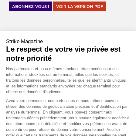
ABONNEZ-VOUS !
VOIR LA VERSION PDF
CHIFFRES CLÉS
Strike Magazine
,
Le respect de votre vie privée est
1
09
notre priorité
C’est le niveau le plus haut depuis cinq mois atteint par
l’EUR/USD, impulsé, entre autres, par la relance de la défense
Nos partenaires et nous-mêmes stockons et/ou accédons à des
européenne et par la crainte d’une récession aux États-Unis.
informations stockées sur un terminal, telles que les cookies, et
Source : Bloomberg
traitons les données personnelles, telles que les identifiants uniques
et les informations standards envoyées par chaque terminal pour
obtenir des données d'audience.
3
000
Avec votre permission, nos partenaires et nous-mêmes pouvons
utiliser des données de géolocalisation précises et d'identification par
C’est, en dollar, le nouveau record atteint par l’or,
analyse du terminal. En cliquant, vous pouvez consentir aux
matérialisant une hausse de près de 40 % en un an. La « relique
traitements décrits précédemment. Vous pouvez également accéder à
barbare » joue son rôle de valeur refuge en cas de crise.
des informations plus détaillées et modifier vos préférences avant de
Source : Bloomberg
consentir ou pour refuser de donner votre consentement. Veuillez
noter que certains traitements de vos données personnelles peuvent