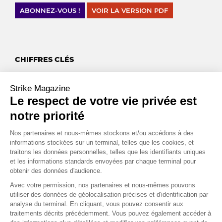
ABONNEZ-VOUS !
VOIR LA VERSION PDF
CHIFFRES CLÉS
+
%
15
Strike Magazine
Le respect de votre vie privée est
C’est la performance de l’indice CAC Small depuis le 1er janvier
2025, alors que le CAC affiche lui une hausse de 7 %. Les petites
notre priorité
et moyennes entreprises jouissent du plan allemand Merz et
sont peu exposées à la guerre commerciale.
Nos partenaires et nous-mêmes stockons et/ou accédons à des
Source : Zonebourse
informations stockées sur un terminal, telles que les cookies, et
traitons les données personnelles, telles que les identifiants uniques
et les informations standards envoyées par chaque terminal pour
90
obtenir des données d'audience.
C’est le nombre de jours que devraient durer la suspension des
Avec votre permission, nos partenaires et nous-mêmes pouvons
utiliser des données de géolocalisation précises et d'identification par
droits de douanes punitifs mis en place par les États-Unis et la
analyse du terminal. En cliquant, vous pouvez consentir aux
Chine. Cette trêve a pris effet le 14 mai.
traitements décrits précédemment. Vous pouvez également accéder à
Source : Bloomberg