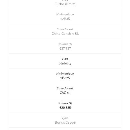
Turbo illimité
62H3S
China Constrn Bk
637 737
Stability
9B82S
CAC 40
620 385
Bonus Cappé