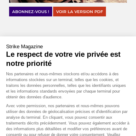
ABONNEZ-VOUS !
VOIR LA VERSION PDF
CHIFFRES CLÉS
Strike Magazine
$
Le respect de votre vie privée est
20
000
notre priorité
C’est le niveau symbolique qu’a franchi le Bitcoin, chutant à
17 600 $ le samedi 18 juin.
Nos partenaires et nous-mêmes stockons et/ou accédons à des
Source : Bloomberg
informations stockées sur un terminal, telles que les cookies, et
traitons les données personnelles, telles que les identifiants uniques
et les informations standards envoyées par chaque terminal pour
-
,
%
0
25
obtenir des données d'audience.
C’est le nouveau taux directeur de la Banque centrale suisse
Avec votre permission, nos partenaires et nous-mêmes pouvons
utiliser des données de géolocalisation précises et d'identification par
après une hausse de 50 points de base. Ce niveau reste bien
analyse du terminal. En cliquant, vous pouvez consentir aux
inférieur aux taux de la BCE et de la FED qui tentent d’endiguer
traitements décrits précédemment. Vous pouvez également accéder à
une inflation galopante.
des informations plus détaillées et modifier vos préférences avant de
Source : Les Échos
consentir ou pour refuser de donner votre consentement. Veuillez