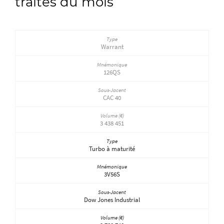
traités du mois
Warrant
126QS
CAC 40
3 438 451
Turbo à maturité
3V56S
Dow Jones Industrial