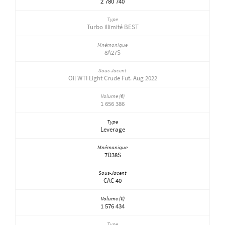
2 780 740
Turbo illimité BEST
8A27S
Oil WTI Light Crude Fut. Aug 2022
1 656 386
Leverage
7D38S
CAC 40
1 576 434