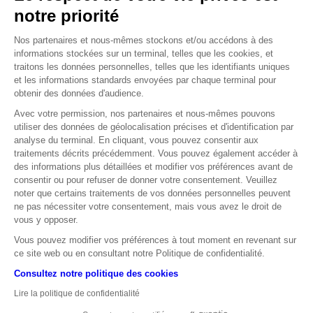
notre priorité
Nos partenaires et nous-mêmes stockons et/ou accédons à des
informations stockées sur un terminal, telles que les cookies, et
traitons les données personnelles, telles que les identifiants uniques
et les informations standards envoyées par chaque terminal pour
obtenir des données d'audience.
Cours
au 20 octobre 2020
Avec votre permission, nos partenaires et nous-mêmes pouvons
OPINION
MOYEN TERME
utiliser des données de géolocalisation précises et d'identification par
analyse du terminal. En cliquant, vous pouvez consentir aux
traitements décrits précédemment. Vous pouvez également accéder à
OPINION
LONG TERME
des informations plus détaillées et modifier vos préférences avant de
consentir ou pour refuser de donner votre consentement. Veuillez
noter que certains traitements de vos données personnelles peuvent
ne pas nécessiter votre consentement, mais vous avez le droit de
vous y opposer.
Vous pouvez modifier vos préférences à tout moment en revenant sur
Source : Zonebourse
ce site web ou en consultant notre Politique de confidentialité.
LES DONNÉES RELATIVES AUX PERFORMANCES PASSÉES ONT TRAIT À DES
Consultez notre politique des cookies
PÉRIODES PASSÉES ET NE SONT PAS UN INDICATEUR FIABLE DES RÉSULTATS
FUTURS. CECI EST VALABLE ÉGALEMENT POUR CE QUI EST DES DONNÉES
Lire la politique de confidentialité
HISTORIQUES DE MARCHÉ.