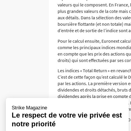
valeurs qui le composent. En France, l’
plus grandes valeurs de la cote mais 
aux détails. Dans la sélection des val
boursière flottante (et non totale) ma
d’entrée et de sortie de l’indice sont a
Pour le calcul ensuite, Euronext calcul
comme les principaux indices mondiaux
en compte que les prix des actions qui
droits) qui sont effectuées par ses c
Les indices « Total Return » en revanc
C’est de cette façon qu’est calculé le 
par les actions. La première version es
dividendes et droits détachés, bruts d
dividendes après la prise en compte de
des titres sur ces mêmes dividendes. L
Strike Magazine
les investisseurs qui voudraient esti
Le respect de votre vie privée est
Les variations de ces 3 indices CAC 40
notre priorité