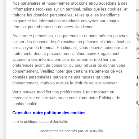
Nos partenaires et nous-mêmes stockons et/ou accédons à des
informations stockées sur un terminal, telles que les cookies, et
traitons les données personnelles, telles que les identifiants
uniques et les informations standards envoyées par chaque
terminal pour obtenir des données d'audience.
Avec votre permission, nos partenaires et nous-mêmes pouvons
utiliser des données de géolocalisation précises et d'identification
par analyse du terminal. En cliquant, vous pouvez consentir aux
traitements décrits précédemment. Vous pouvez également
accéder à des informations plus détaillées et modifier vos
préférences avant de consentir ou pour refuser de donner votre
consentement. Veuillez noter que certains traitements de vos
Avec un niveau actuel de 14 619 point
données personnelles peuvent ne pas nécessiter votre
consentement, mais vous avez le droit de vous y opposer.
Depuis la création du CAC en 1988, s
pour le CAC 40.
Vous pouvez modifier vos préférences à tout moment en
revenant sur ce site web ou en consultant notre Politique de
Une différence qui a donc un effet m
confidentialité.
change tout.
Consultez notre politique des cookies
Arnaud Courtois
Lire la politique de confidentialité
Société Générale Produits de Bourse
Consentements certifiés par