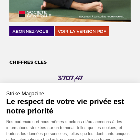
ABONNEZ-VOUS !
VOIR LA VERSION PDF
CHIFFRES CLÉS
,
3
707
47
C’est en dollars le niveau record atteint par l’once d’Or le 17
Strike Magazine
septembre en cours de séance. Le métal doré a bondi à un
Le respect de votre vie privée est
niveau historique suite à la décision de la Réserve fédérale
américaine de réduire ses taux d’intérêt.
notre priorité
Source: Bloomberg
Nos partenaires et nous-mêmes stockons et/ou accédons à des
,
informations stockées sur un terminal, telles que les cookies, et
11
7
traitons les données personnelles, telles que les identifiants uniques
et les informations standards envoyées par chaque terminal pour