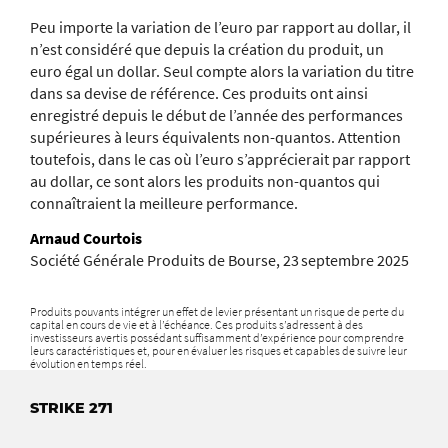
Peu importe la variation de l’euro par rapport au dollar, il
n’est considéré que depuis la création du produit, un
euro égal un dollar. Seul compte alors la variation du titre
dans sa devise de référence. Ces produits ont ainsi
enregistré depuis le début de l’année des performances
supérieures à leurs équivalents non-quantos. Attention
toutefois, dans le cas où l’euro s’apprécierait par rapport
au dollar, ce sont alors les produits non-quantos qui
connaîtraient la meilleure performance.
Arnaud Courtois
Société Générale Produits de Bourse, 23 septembre 2025
Produits pouvants intégrer un effet de levier présentant un risque de perte du
capital en cours de vie et à l’échéance. Ces produits s’adressent à des
investisseurs avertis possédant suffisamment d’expérience pour comprendre
leurs caractéristiques et, pour en évaluer les risques et capables de suivre leur
évolution en temps réel.
STRIKE 271