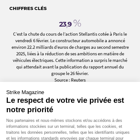
CHIFFRES CLÉS
,
%
23
9
C’est la chute du cours de l’action Stellantis cotée à Paris le
vendredi 6 février. Le constructeur automobile a annoncé
environ 22.2 milliards d’euros de charges au second semestre
2025, liées à la réduction de ses ambitions en matière de
véhicules électriques. Cette information a surpris le marché
qui attendait avant la publication du rapport annuel du
groupe le 26 février.
Source : Reuters
Strike Magazine
ans
100
Le respect de votre vie privée est
C’est la durée de l’obligation d’un milliard de livres sterling
notre priorité
émise par Alphabet (Google). Une opération exceptionnelle
dans la tech : l’obligation centenaire rémunérée à 6,125 % a
Nos partenaires et nous-mêmes stockons et/ou accédons à des
informations stockées sur un terminal, telles que les cookies, et
été lancée dans le cadre d’une levée de fonds destinée à
traitons les données personnelles, telles que les identifiants uniques
financer les 175 à 185 milliards de dollars d’investissements
et les informations standards envoyées par chaque terminal pour