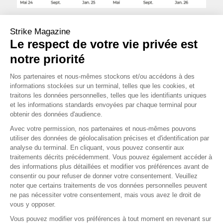
Cours au 23 février 2026
Strike Magazine
Le respect de votre vie privée est
notre priorité
Nos partenaires et nous-mêmes stockons et/ou accédons à des
OPINION MOYEN TERME
informations stockées sur un terminal, telles que les cookies, et
traitons les données personnelles, telles que les identifiants uniques
et les informations standards envoyées par chaque terminal pour
obtenir des données d'audience.
Avec votre permission, nos partenaires et nous-mêmes pouvons
utiliser des données de géolocalisation précises et d'identification par
OPINION LONG TERME
analyse du terminal. En cliquant, vous pouvez consentir aux
traitements décrits précédemment. Vous pouvez également accéder à
des informations plus détaillées et modifier vos préférences avant de
consentir ou pour refuser de donner votre consentement. Veuillez
Source : zonebourse
noter que certains traitements de vos données personnelles peuvent
Les données relatives aux performances passées ont trait à des
ne pas nécessiter votre consentement, mais vous avez le droit de
périodes passées et ne sont pas un indicateur fiable des résultats
vous y opposer.
futurs. Ceci est valable également pour ce qui est des données
Vous pouvez modifier vos préférences à tout moment en revenant sur
historiques de marché.