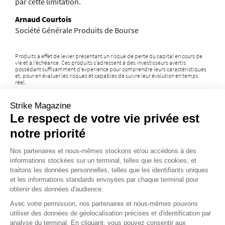
par cette limitation.
Arnaud Courtois
Société Générale Produits de Bourse
Produits à effet de levier présentant un risque de perte du capital en cours de
vie et à l’échéance. Ces produits s’adressent à des investisseurs avertis
possédant suffisamment d’expérience pour comprendre leurs caractéristiques
et, pour en évaluer les risques et capables de suivre leur évolution en temps
réel.
Strike Magazine
STRIKE 227
Le respect de votre vie privée est
notre priorité
Nos partenaires et nous-mêmes stockons et/ou accédons à des
informations stockées sur un terminal, telles que les cookies, et
traitons les données personnelles, telles que les identifiants uniques
et les informations standards envoyées par chaque terminal pour
obtenir des données d'audience.
Avec votre permission, nos partenaires et nous-mêmes pouvons
utiliser des données de géolocalisation précises et d'identification par
analyse du terminal. En cliquant, vous pouvez consentir aux