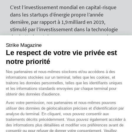
C’est l’investissement mondial en capital-risque
dans les startups d’énergie propre l’année
dernière, par rapport à 1,9 milliard en 2019,
stimulé par l’investissement dans la technologie
des batteries et de nouveaux programmes de
subventions gouvernementales aux États-Unis et
Strike Magazine
en Europe.
Le respect de votre vie privée est
Source : Reuters
notre priorité
Nos partenaires et nous-mêmes stockons et/ou accédons à des
7,81 %
informations stockées sur un terminal, telles que les cookies, et
traitons les données personnelles, telles que les identifiants uniques
C’est le taux de chômage en France calculé sur le
et les informations standards envoyées par chaque terminal pour
obtenir des données d'audience.
dernier trimestre de 2022. Un record à la baisse
depuis 1982. (Hors crise covid).
Avec votre permission, nos partenaires et nous-mêmes pouvons
utiliser des données de géolocalisation précises et d'identification par
Source : Les Échos
analyse du terminal. En cliquant, vous pouvez consentir aux
traitements décrits précédemment. Vous pouvez également accéder à
des informations plus détaillées et modifier vos préférences avant de
29,90 €
consentir ou pour refuser de donner votre consentement. Veuillez