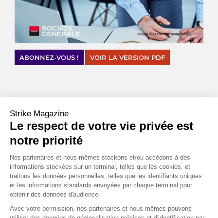
ABONNEZ-VOUS !
VOIR LA VERSION PDF
CHIFFRES CLÉS
Strike Magazine
%
Le respect de votre vie privée est
20
notre priorité
C’est la baisse qu’a subi l’action FedEex la semaine du
11 septembre. Baromètre des échanges mondiaux en raison de
Nos partenaires et nous-mêmes stockons et/ou accédons à des
sa position dominante avec UPS, l’action a chuté à la suite des
informations stockées sur un terminal, telles que les cookies, et
déclarations du CEO Raj Subramaniam sur une prochaine
traitons les données personnelles, telles que les identifiants uniques
et les informations standards envoyées par chaque terminal pour
récession.
obtenir des données d'audience.
Source : Bloomberg
Avec votre permission, nos partenaires et nous-mêmes pouvons
utiliser des données de géolocalisation précises et d'identification par