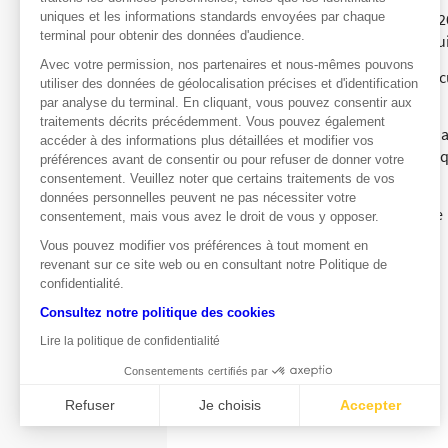
uniques et les informations standards envoyées par chaque
Avec le même scénario de baisse de 20
terminal pour obtenir des données d'audience.
le Turbo Put de levier 20 enregistre lu
Avec votre permission, nos partenaires et nous-mêmes pouvons
Grâce au Turbo Put, l’investisseur réc
utiliser des données de géolocalisation précises et d'identification
sortir de ses positions*.
par analyse du terminal. En cliquant, vous pouvez consentir aux
traitements décrits précédemment. Vous pouvez également
En revanche, si le marché monte, il y 
accéder à des informations plus détaillées et modifier vos
et qui sera d’autant plus importante que
préférences avant de consentir ou pour refuser de donner votre
consentement. Veuillez noter que certains traitements de vos
Valentin Nicaud
données personnelles peuvent ne pas nécessiter votre
Société Générale Produits de Bourse
consentement, mais vous avez le droit de vous y opposer.
Vous pouvez modifier vos préférences à tout moment en
* Hors frais et commissions
revenant sur ce site web ou en consultant notre Politique de
confidentialité.
Consultez notre politique des cookies
Lire la politique de confidentialité
Consentements certifiés par
Refuser
Je choisis
Accepter
Axeptio consent