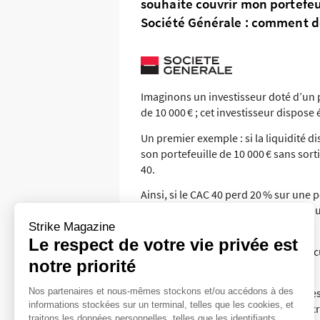
souhaite couvrir mon portefeu
Société Générale : comment do
Imaginons un investisseur doté d’un p
de 10 000 € ; cet investisseur dispose
Un premier exemple : si la liquidité dis
son portefeuille de 10 000 € sans sorti
40.
Ainsi, si le CAC 40 perd 20 % sur une 
vaudra 8 000 €. Le Put sur le CAC 40 au
soit 2 000 €.
Strike Magazine
Le respect de votre vie privée est
Grâce au Turbo Put, l’investisseur réc
notre priorité
positions*.
Nos partenaires et nous-mêmes stockons et/ou accédons à des
Un second exemple : si ce même investi
informations stockées sur un terminal, telles que les cookies, et
son portefeuille de 10 000 € en souscri
traitons les données personnelles, telles que les identifiants