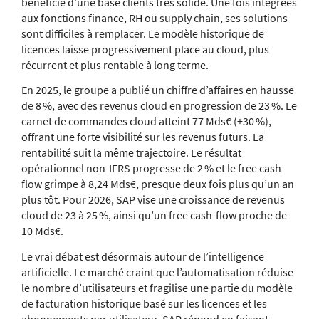
bénéficie d’une base clients très solide. Une fois intégrées
aux fonctions finance, RH ou supply chain, ses solutions
sont difficiles à remplacer. Le modèle historique de
licences laisse progressivement place au cloud, plus
récurrent et plus rentable à long terme.
En 2025, le groupe a publié un chiffre d’affaires en hausse
de 8 %, avec des revenus cloud en progression de 23 %. Le
carnet de commandes cloud atteint 77 Mds€ (+30 %),
offrant une forte visibilité sur les revenus futurs. La
rentabilité suit la même trajectoire. Le résultat
opérationnel non-IFRS progresse de 2 % et le free cash-
flow grimpe à 8,24 Mds€, presque deux fois plus qu’un an
plus tôt. Pour 2026, SAP vise une croissance de revenus
cloud de 23 à 25 %, ainsi qu’un free cash-flow proche de
10 Mds€.
Le vrai débat est désormais autour de l’intelligence
artificielle. Le marché craint que l’automatisation réduise
le nombre d’utilisateurs et fragilise une partie du modèle
de facturation historique basé sur les licences et les
abonnements par utilisateur. SAP répond en faisant