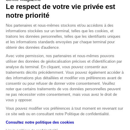
Le respect de votre vie privée est
notre priorité
Nos partenaires et nous-mêmes stockons et/ou accédons à des
OPINION MOYEN TERME
informations stockées sur un terminal, telles que les cookies, et
traitons les données personnelles, telles que les identifiants uniques
et les informations standards envoyées par chaque terminal pour
obtenir des données d'audience.
Avec votre permission, nos partenaires et nous-mêmes pouvons
utiliser des données de géolocalisation précises et d'identification par
OPINION LONG TERME
analyse du terminal. En cliquant, vous pouvez consentir aux
traitements décrits précédemment. Vous pouvez également accéder à
des informations plus détaillées et modifier vos préférences avant de
consentir ou pour refuser de donner votre consentement. Veuillez
Source : zonebourse
noter que certains traitements de vos données personnelles peuvent
Les données relatives aux performances passées ont trait à des
ne pas nécessiter votre consentement, mais vous avez le droit de
périodes passées et ne sont pas un indicateur fiable des résultats
vous y opposer.
futurs. Ceci est valable également pour ce qui est des données
Vous pouvez modifier vos préférences à tout moment en revenant sur
historiques de marché.
ce site web ou en consultant notre Politique de confidentialité.
Consultez notre politique des cookies