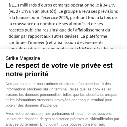
à 11,1 milliards d’euros et marge opérationnelle à 34,1 %
(
vs.
27,2 % un an plus tôt). Le groupe a revu ses prévisions
à la hausse pour l’exercice 2025, profitant tout à la fois de
la croissance du nombre de ses abonnés et de ses
recettes publicitaires ainsi que de l’affaiblissement du
dollar par rapport aux autres devises. La plateforme
continue d’innover (retransmission d’évènements
sportifs en direct, partenariat avec la NASA etc.) et teste
actuellement un outil d’intelligence artificielle (IA)
Strike Magazine
générative pour mieux aiguiller les abonnés sur le type de
Le respect de votre vie privée est
programme qu’ils souhaitent voir. En Bourse, l’action
notre priorité
Netflix bondit de plus de 34 % depuis le début de l’année*.
Si l’irruption des plateformes a changé la manière de
Nos partenaires et nous-mêmes stockons et/ou accédons à des
informations stockées sur un terminal, telles que les cookies, et
« consommer » la télévision, elle n’a donc pas pour autant
traitons les données personnelles, telles que les identifiants uniques
« tué » les chaînes traditionnelles. Il y a en effet de la place
et les informations standards envoyées par chaque terminal pour
pour tous les acteurs des médias : chaînes gratuites et
obtenir des données d'audience.
plateformes de streaming payantes. À condition que ces
Avec votre permission, nos partenaires et nous-mêmes pouvons
groupes parviennent à renouveler suffisamment leur
utiliser des données de géolocalisation précises et d'identification par
offre. Dans un climat concurrentiel exacerbé, la difficulté
analyse du terminal. En cliquant, vous pouvez consentir aux