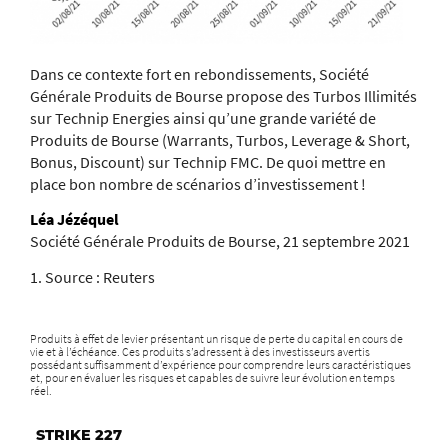
Dans ce contexte fort en rebondissements, Société
Générale Produits de Bourse propose des Turbos Illimités
sur Technip Energies ainsi qu’une grande variété de
Produits de Bourse (Warrants, Turbos, Leverage & Short,
Bonus, Discount) sur Technip FMC. De quoi mettre en
place bon nombre de scénarios d’investissement !
Léa Jézéquel
Société Générale Produits de Bourse, 21 septembre 2021
1. Source : Reuters
Produits à effet de levier présentant un risque de perte du capital en cours de
vie et à l’échéance. Ces produits s’adressent à des investisseurs avertis
possédant suffisamment d’expérience pour comprendre leurs caractéristiques
et, pour en évaluer les risques et capables de suivre leur évolution en temps
réel.
STRIKE 227