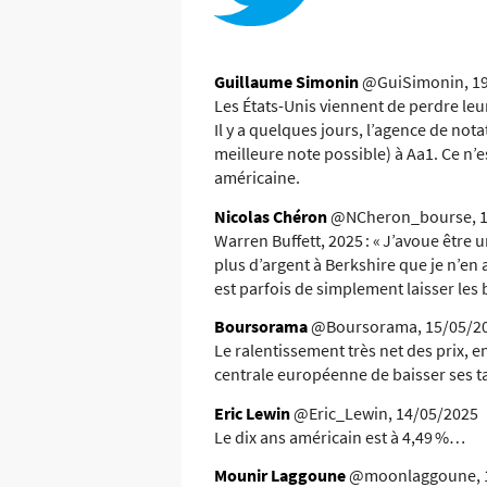
Guillaume Simonin
@GuiSimonin, 1
Les États-Unis viennent de perdre leu
Il y a quelques jours, l’agence de nota
meilleure note possible) à Aa1. Ce n’
américaine.
Nicolas Chéron
@NCheron_bourse, 1
Warren Buffett, 2025 :
« J’avoue être 
plus d’argent à Berkshire que je n’en 
est parfois de simplement laisser les b
Boursorama
@Boursorama, 15/05/2
Le ralentissement très net des prix, 
centrale européenne de baisser ses tau
Eric Lewin
@Eric_Lewin, 14/05/2025
Le dix ans américain est à 4,49 %…
Mounir Laggoune
@moonlaggoune, 