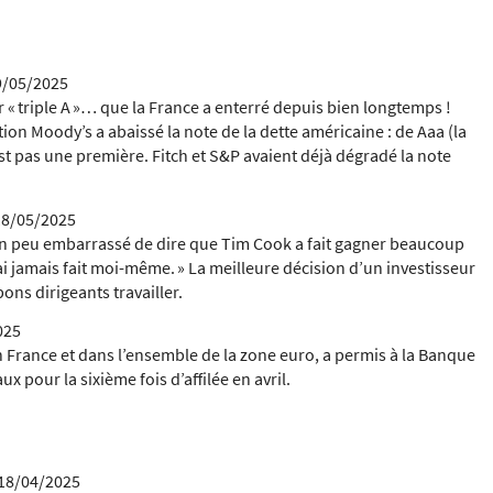
9/05/2025
r « triple A »… que la France a enterré depuis bien longtemps !
tion Moody’s a abaissé la note de la dette américaine : de Aaa (la
est pas une première. Fitch et S&P avaient déjà dégradé la note
8/05/2025
un peu embarrassé de dire que Tim Cook a fait gagner beaucoup
ai jamais fait moi-même. »
La meilleure décision d’un investisseur
ons dirigeants travailler.
025
en France et dans l’ensemble de la zone euro, a permis à la Banque
x pour la sixième fois d’affilée en avril.
18/04/2025