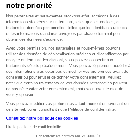
-
,
$
notre priorité
37
63
C’est le cours historique du baril de pétrole qui a été atteint sur
Nos partenaires et nous-mêmes stockons et/ou accédons à des
le contrat à terme de mai sur le brut léger américain WTI (West
informations stockées sur un terminal, telles que les cookies, et
Texas Intermediate).
traitons les données personnelles, telles que les identifiants uniques
et les informations standards envoyées par chaque terminal pour
Source : Reuters, 20 avril 2020
obtenir des données d'audience.
Mds€
Avec votre permission, nos partenaires et nous-mêmes pouvons
500
utiliser des données de géolocalisation précises et d'identification par
analyse du terminal. En cliquant, vous pouvez consentir aux
C’est le montant du plan de relance économique sur lequel les
traitements décrits précédemment. Vous pouvez également accéder à
27 pays membres de l’Union Européenne se sont accordés en
des informations plus détaillées et modifier vos préférences avant de
avril.
consentir ou pour refuser de donner votre consentement. Veuillez
Source : Le Monde, avril 2020
noter que certains traitements de vos données personnelles peuvent
ne pas nécessiter votre consentement, mais vous avez le droit de
/
/
vous y opposer.
11
05
2020
Vous pouvez modifier vos préférences à tout moment en revenant sur
C’est la date prévue par le Gouvernement pour entamer un
ce site web ou en consultant notre Politique de confidentialité.
déconfinement partiel en France et espérer une reprise de
Consultez notre politique des cookies
l’activité économique au plus vite.
Source : Gouvernement Français
Lire la politique de confidentialité
Consentements certifiés par