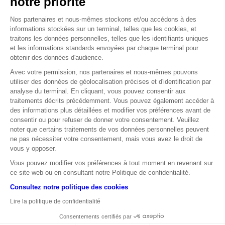
notre priorité
spécialisée dans le développement de logiciels explique cette
hausse fulgurante par d’excellents résultats au troisième
Nos partenaires et nous-mêmes stockons et/ou accédons à des
informations stockées sur un terminal, telles que les cookies, et
trimestre, dépassant les estimations des spécialistes avec un
traitons les données personnelles, telles que les identifiants uniques
revenu de 1,2 milliard de dollars. À noter que début 2023,
et les informations standards envoyées par chaque terminal pour
l’action valait moins de 10 dollars et s’approche aujourd’hui
obtenir des données d'audience.
des 300 dollars.
Source : Market Map
Avec votre permission, nos partenaires et nous-mêmes pouvons
utiliser des données de géolocalisation précises et d'identification par
analyse du terminal. En cliquant, vous pouvez consentir aux
-
%
58
traitements décrits précédemment. Vous pouvez également accéder à
des informations plus détaillées et modifier vos préférences avant de
C’est la descente aux enfers qu’a connu l’action Supermicro
consentir ou pour refuser de donner votre consentement. Veuillez
après la démission du cabinet d’audit Ernst&Young (EY),
noter que certains traitements de vos données personnelles peuvent
chargé de certifier ses comptes. Elle est la conséquence d’un
ne pas nécessiter votre consentement, mais vous avez le droit de
article du Wall Street Journal faisant allusion à une
vous y opposer.
manipulation des règles comptables ayant conduit à une
Vous pouvez modifier vos préférences à tout moment en revenant sur
surestimation du Chiffre d’Affaires. L’entreprise risque la sortie
ce site web ou en consultant notre Politique de confidentialité.
du Nasdaq-100 si elle ne soumet pas rapidement un plan pour
Consultez notre politique des cookies
rétablir sa conformité.
Source : Market Map
Lire la politique de confidentialité
Consentements certifiés par