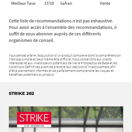
Meilleur Taux
17/10
Safran
Vente
Cette liste de recommandations n’est pas exhaustive.
Pour avoir accès à l’ensemble des recommandations, il
suffit de vous abonner auprès de ces différents
organismes de conseil.
Vous pensez à faire l’acquisition d’un produit complexe dont la compréhension
n’est pas simple et peut même être difficile. Nous conseillons aux clients
intéressés et aux investisseurs potentiels de lire le Prospectus de Base et les
Conditions Définitives avant de prendre leur décision d’investissement afin
d’être pleinement informés et de parfaitement comprendre les risques et
bénéfices potentiels du produit.
STRIKE 262