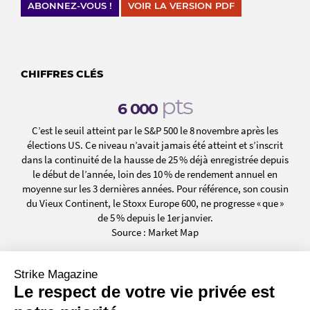
ABONNEZ-VOUS !
VOIR LA VERSION PDF
CHIFFRES CLÉS
pts
6
000
C’est le seuil atteint par le S&P 500 le 8 novembre après les
élections US. Ce niveau n’avait jamais été atteint et s’inscrit
dans la continuité de la hausse de 25 % déjà enregistrée depuis
le début de l’année, loin des 10 % de rendement annuel en
moyenne sur les 3 dernières années. Pour référence, son cousin
du Vieux Continent, le Stoxx Europe 600, ne progresse « que »
de 5 % depuis le 1er janvier.
Source : Market Map
+
%
647
Strike Magazine
Le respect de votre vie privée est
C’est la hausse qu’a connu Applovin Corp depuis le 1er janvier,
dont +72 % entre les séances du 6 et 8 novembre. L’entreprise