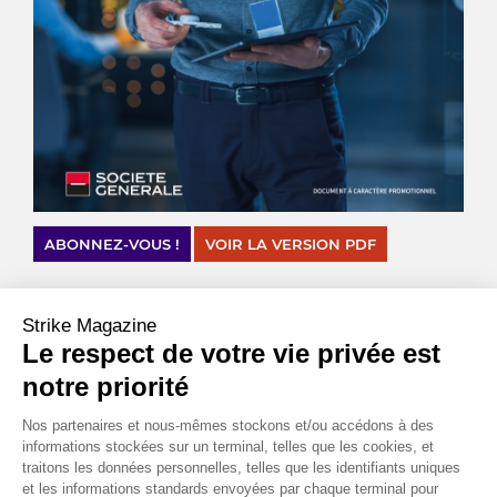
ABONNEZ-VOUS !
VOIR LA VERSION PDF
Strike Magazine
Le respect de votre vie privée est
CHIFFRES CLÉS
notre priorité
$
30
000
Nos partenaires et nous-mêmes stockons et/ou accédons à des
C’est le cours qu’a atteint le bitcoin en cours de séance le
informations stockées sur un terminal, telles que les cookies, et
10 mai 2022, bien loin des
traitons les données personnelles, telles que les identifiants uniques
et les informations standards envoyées par chaque terminal pour
68 000 $ atteints en novembre dernier.