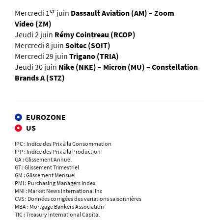
er
Mercredi 1
juin
Dassault Aviation (AM) – Zoom
Video (ZM)
Jeudi 2 juin
Rémy Cointreau (RCOP)
Mercredi 8 juin
Soitec (SOIT)
Mercredi 29 juin
Trigano (TRIA)
Jeudi 30 juin
Nike (NKE) – Micron (MU) – Constellation
Brands A (STZ)
EUROZONE
US
IPC : Indice des Prix à la Consommation
IPP : Indice des Prix à la Production
GA : Glissement Annuel
GT : Glissement Trimestriel
GM : Glissement Mensuel
PMI : Purchasing Managers Index
MNI : Market News International Inc
CVS : Données corrigées des variations saisonnières
MBA : Mortgage Bankers Association
TIC : Treasury International Capital