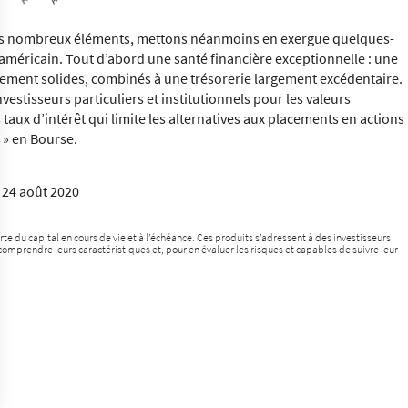
e très nombreux éléments, mettons néanmoins en exergue quelques-
 américain. Tout d’abord une santé financière exceptionnelle : une
êmement solides, combinés à une trésorerie largement excédentaire.
estisseurs particuliers et institutionnels pour les valeurs
 taux d’intérêt qui limite les alternatives aux placements en actions
s » en Bourse.
 24 août 2020
rte du capital en cours de vie et à l’échéance. Ces produits s’adressent à des investisseurs
mprendre leurs caractéristiques et, pour en évaluer les risques et capables de suivre leur