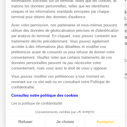
informations stockées sur un terminal, telles que les cookies, et
traitons les données personnelles, telles que les identifiants
Si ce succès est bien sûr le fruit d
uniques et les informations standards envoyées par chaque
terminal pour obtenir des données d'audience.
uns des points forts actuels du géant
croissance et une profitabilité extr
Avec votre permission, nos partenaires et nous-mêmes pouvons
Ensuite l’engouement croissant des inv
utiliser des données de géolocalisation précises et d'identification
par analyse du terminal. En cliquant, vous pouvez consentir aux
technologiques. Enfin la faiblesse des
traitements décrits précédemment. Vous pouvez également
aux profits des actions « valeurs sûre
accéder à des informations plus détaillées et modifier vos
préférences avant de consentir ou pour refuser de donner votre
Léa Jézéquel
consentement. Veuillez noter que certains traitements de vos
Société Générale Produits de Bourse,
données personnelles peuvent ne pas nécessiter votre
consentement, mais vous avez le droit de vous y opposer.
Produits à effet de levier présentant un risque de pe
Vous pouvez modifier vos préférences à tout moment en
avertis possédant suffisamment d’expérience pour co
évolution en temps réel.
revenant sur ce site web ou en consultant notre Politique de
confidentialité.
Consultez notre politique des cookies
Lire la politique de confidentialité
Consentements certifiés par
Refuser
Je choisis
Accepter