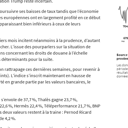
ration Trump reste incertain.
poursuivre ses baisses de taux tandis que l’économie
ces européennes ont en largement profité en ce début
pparaissant bien inférieurs à ceux de leurs
iers mois incitent néanmoins à la prudence, d’autant
cher. L’issue des pourparlers sur la situation de
ons concernant les droits de douane à l’échelle
Source 
 déterminants pour la suite.
provien
Les donn
son rattrapage ces dernières semaines, pour revenir à
périodes
résultat
ints). L’indice s’inscrit maintenant en hausse de
données
té en grande partie par les valeurs bancaires, le
 s’envole de 37,7 %, Thalès gagne 23,7 %,
l 22,6 %, Hermès 22,4 %, Téléperformance 21,7 %, BNP
s deux valeurs restent à la traine : Pernod Ricard
de 4,2 %.