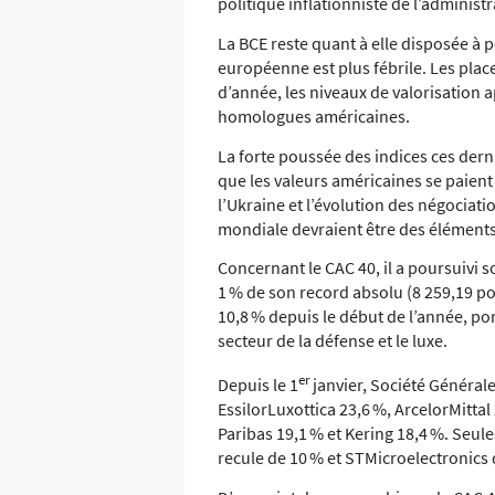
politique inflationniste de l’administ
La BCE reste quant à elle disposée à 
européenne est plus fébrile. Les pla
d’année, les niveaux de valorisation a
homologues américaines.
La forte poussée des indices ces dern
que les valeurs américaines se paient 
l’Ukraine et l’évolution des négociati
mondiale devraient être des éléments
Concernant le CAC 40, il a poursuivi 
1 % de son record absolu (8 259,19 po
10,8 % depuis le début de l’année, por
secteur de la défense et le luxe.
er
Depuis le 1
janvier, Société Générale
EssilorLuxottica 23,6 %, ArcelorMitta
Paribas 19,1 % et Kering 18,4 %. Seule
recule de 10 % et STMicroelectronics 