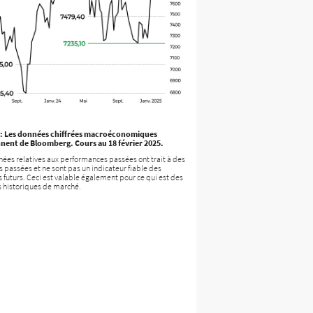
: Les données chiffrées macroéconomiques
nent de Bloomberg. Cours au 18 février 2025.
ées relatives aux performances passées ont trait à des
 passées et ne sont pas un indicateur fiable des
s futurs. Ceci est valable également pour ce qui est des
 historiques de marché.