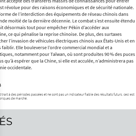
ont accepté des transferts massifs de connaissances pour entrer
est révolue pour des raisons économiques et de sécurité nationale.
 forme de l’interdiction des équipements de réseau chinois dans
nde moitié de la dernière décennie. Le combat s’est ensuite étendu
it désormais tout pour empêcher Pékin d’accéder aux
e, ce qui pénalise la reprise chinoise. De plus, des surtaxes
r l’invasion de véhicules électriques chinois aux États-Unis et en
 faiblir. Elle bouleverse l’ordre commercial mondial et a
tiques, notamment pour Taïwan, où sont produites 90 % des puces
s qu’à espérer que la Chine, si elle est acculée, n’administrera pas
nie occidentale.
4
rait à des périodes passées et ne sont pas un indicateur fiable des résultats futurs. ceci est
toriques de marché.
ÉS