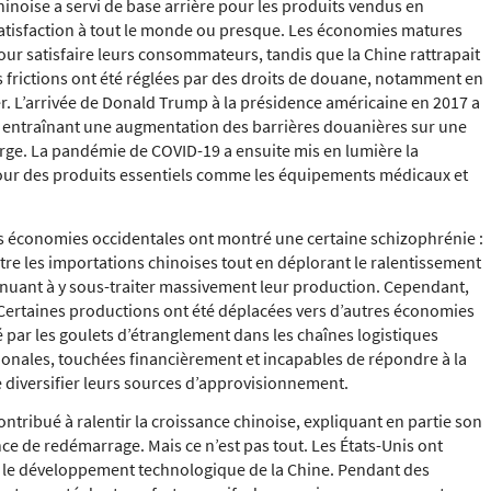
inoise a servi de base arrière pour les produits vendus en
satisfaction à tout le monde ou presque. Les économies matures
pour satisfaire leurs consommateurs, tandis que la Chine rattrapait
 frictions ont été réglées par des droits de douane, notamment en
r. L’arrivée de Donald Trump à la présidence américaine en 2017 a
, entraînant une augmentation des barrières douanières sur une
rge. La pandémie de COVID-19 a ensuite mis en lumière la
our des produits essentiels comme les équipements médicaux et
es économies occidentales ont montré une certaine schizophrénie :
ntre les importations chinoises tout en déplorant le ralentissement
inuant à y sous-traiter massivement leur production. Cependant,
Certaines productions ont été déplacées vers d’autres économies
ar les goulets d’étranglement dans les chaînes logistiques
ionales, touchées financièrement et incapables de répondre à la
 diversifier leurs sources d’approvisionnement.
ntribué à ralentir la croissance chinoise, expliquant en partie son
e de redémarrage. Mais ce n’est pas tout. Les États-Unis ont
e le développement technologique de la Chine. Pendant des