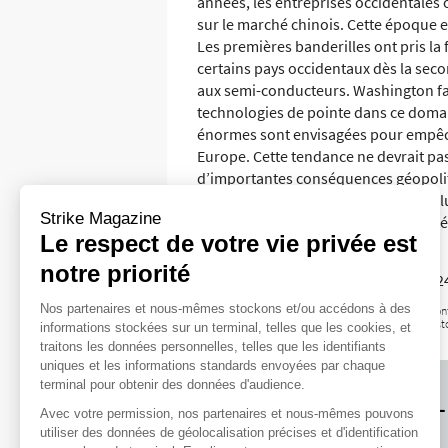
années, les entreprises occidentales 
sur le marché chinois. Cette époque 
Les premières banderilles ont pris la
certains pays occidentaux dès la seco
aux semi-conducteurs. Washington fa
technologies de pointe dans ce domain
énormes sont envisagées pour empêche
Europe. Cette tendance ne devrait pas
d’importantes conséquences géopoli
vendues dans le monde. Il ne reste plu
Strike Magazine
un traitement de choc à la schizophré
Le respect de votre vie privée est
Patrick Rejaunier
notre priorité
© 2024 zonebourse.com, 20 août 202
Nos partenaires et nous-mêmes stockons et/ou accédons à des
Les données relatives aux performances passées ont t
valable également pour ce qui est des données his
informations stockées sur un terminal, telles que les cookies, et
traitons les données personnelles, telles que les identifiants
uniques et les informations standards envoyées par chaque
terminal pour obtenir des données d'audience.
CHIFFRES CL
Avec votre permission, nos partenaires et nous-mêmes pouvons
utiliser des données de géolocalisation précises et d'identification
Référence en date du 16/08/2024