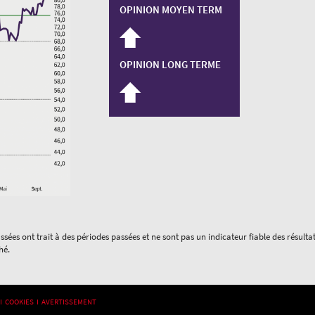
OPINION MOYEN TERM
OPINION LONG TERME
ées ont trait à des périodes passées et ne sont pas un indicateur fiable des résulta
hé.
s Options
 I
COOKIES I
AVERTISSEMENT
ètres de confidentialité, en garantissant la conformité avec le