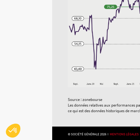
Source : zonebourse
Les données relatives aux performances pass
ce qui est des données historiques de marc
Axeptio consent
Plateforme de Gestion du Consentement : Personnalisez vo
© SOCIÉTÉ GÉNÉRALE 2026 I
MENTIONS LÉGALES
Notre plateforme vous permet d'adapter et de gérer vos param