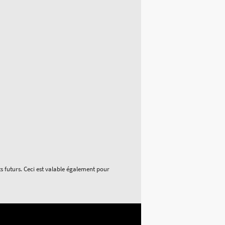
ts futurs. Ceci est valable également pour
s réglementations. Personnalisez vos préférences pour contrôler