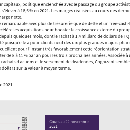
ur capitaux, politique enclenchée avec le passage du groupe activiste
 s’élever à 18,6 % en 2021. Les marges réalisées au cours des dernie
marge nette.
e remarquable avec plus de trésorerie que de dette et un free-cash-f
célère les acquisitions pour booster la croissance externe du group
depuis quelques mois, dont le rachat à 1,4 milliard de dollars de TQ
anté puisqu’elle a pour clients neuf des dix plus grandes majors pha
cueillent pour l’instant très favorablement cette réorientation strat
ter de 8 à 11 % par an pour les trois prochaines années. Associée à
 rachats d’actions et le versement de dividendes, Cognizant semble 
0 dollars sur la valeur à moyen terme.
e 2021
Cours au 22 novembre
2021