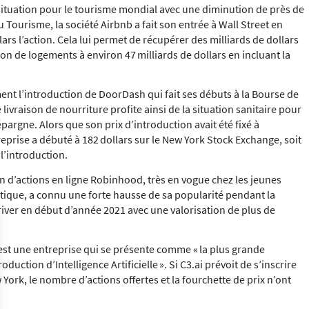
ituation pour le tourisme mondial avec une diminution de près de
 Tourisme, la société Airbnb a fait son entrée à Wall Street en
lars l’action. Cela lui permet de récupérer des milliards de dollars
ion de logements à environ 47 milliards de dollars en incluant la
nt l’introduction de DoorDash qui fait ses débuts à la Bourse de
livraison de nourriture profite ainsi de la situation sanitaire pour
pargne. Alors que son prix d’introduction avait été fixé à
ntreprise a débuté à 182 dollars sur le New York Stock Exchange, soit
l’introduction.
n d’actions en ligne Robinhood, très en vogue chez les jeunes
antique, a connu une forte hausse de sa popularité pendant la
iver en début d’année 2021 avec une valorisation de plus de
est une entreprise qui se présente comme « la plus grande
ction d’Intelligence Artificielle ». Si C3.ai prévoit de s’inscrire
w York, le nombre d’actions offertes et la fourchette de prix n’ont