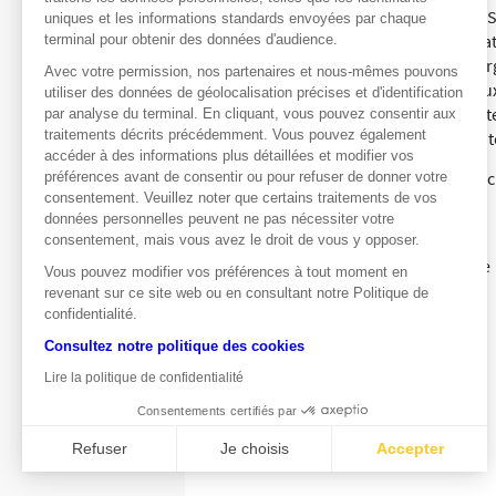
Premiers pas aussi en bourse à Wall 
uniques et les informations standards envoyées par chaque
une plateforme collaborative de créatio
terminal pour obtenir des données d'audience.
nécessaire via des logiciels à téléchar
Avec votre permission, nos partenaires et nous-mêmes pouvons
spécialisée dans la production de je
utiliser des données de géolocalisation précises et d'identification
d’introduction en Bourse, selon Reuter
par analyse du terminal. En cliquant, vous pouvez consentir aux
traitements décrits précédemment. Vous pouvez également
8 milliards de dollars, elle qui souhai
accéder à des informations plus détaillées et modifier vos
Toutes ces introductions seront donc
préférences avant de consentir ou pour refuser de donner votre
consentement. Veuillez noter que certains traitements de vos
d’investissement.
données personnelles peuvent ne pas nécessiter votre
Valentin Nicaud
consentement, mais vous avez le droit de vous y opposer.
Société Générale Produits de Bourse
Vous pouvez modifier vos préférences à tout moment en
revenant sur ce site web ou en consultant notre Politique de
confidentialité.
Consultez notre politique des cookies
Lire la politique de confidentialité
Consentements certifiés par
Refuser
Je choisis
Accepter
Axeptio consent