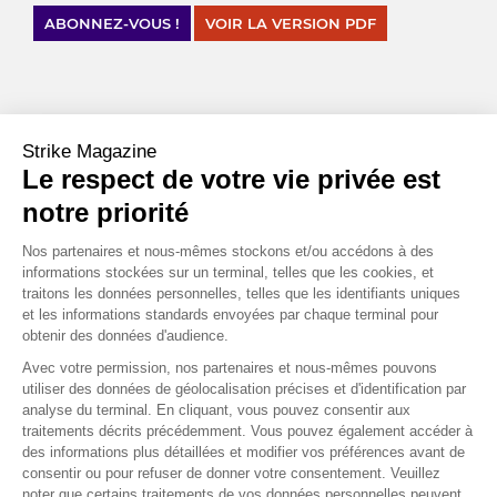
ABONNEZ-VOUS !
VOIR LA VERSION PDF
CHIFFRES CLÉS
Strike Magazine
%
Le respect de votre vie privée est
145
notre priorité
C’est le niveau de droits de douane annoncé par D. Trump sur
les produits chinois. Pékin a rétorqué avec des droits de
Nos partenaires et nous-mêmes stockons et/ou accédons à des
douane à 125 % depuis le 12 avril sur les produits venant des
informations stockées sur un terminal, telles que les cookies, et
États-Unis.
traitons les données personnelles, telles que les identifiants uniques
et les informations standards envoyées par chaque terminal pour
Source : Bloomberg
obtenir des données d'audience.
,
%
Avec votre permission, nos partenaires et nous-mêmes pouvons
4
5
utiliser des données de géolocalisation précises et d'identification par
analyse du terminal. En cliquant, vous pouvez consentir aux
C’est le niveau que le taux d’emprunt de l’État américain à 10
traitements décrits précédemment. Vous pouvez également accéder à
ans a franchi en augmentant d’environ 0.50 en quelques jours.
des informations plus détaillées et modifier vos préférences avant de
Source : Bloomberg
consentir ou pour refuser de donner votre consentement. Veuillez
noter que certains traitements de vos données personnelles peuvent