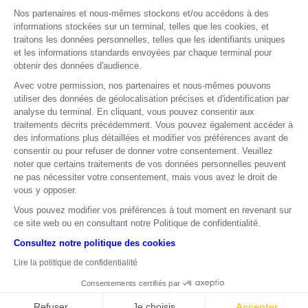
Nos partenaires et nous-mêmes stockons et/ou accédons à des
informations stockées sur un terminal, telles que les cookies, et
traitons les données personnelles, telles que les identifiants uniques
Cours au 17 mars 2022
et les informations standards envoyées par chaque terminal pour
OPINION MOYEN TERME
obtenir des données d'audience.
Avec votre permission, nos partenaires et nous-mêmes pouvons
utiliser des données de géolocalisation précises et d'identification par
OPINION LONG TERME
analyse du terminal. En cliquant, vous pouvez consentir aux
traitements décrits précédemment. Vous pouvez également accéder à
des informations plus détaillées et modifier vos préférences avant de
consentir ou pour refuser de donner votre consentement. Veuillez
noter que certains traitements de vos données personnelles peuvent
ne pas nécessiter votre consentement, mais vous avez le droit de
vous y opposer.
Source : zonebourse
Vous pouvez modifier vos préférences à tout moment en revenant sur
Les données relatives aux performances passées ont trait à des
ce site web ou en consultant notre Politique de confidentialité.
périodes passées et ne sont pas un indicateur fiable des résultats
futurs. Ceci est valable également pour ce qui est des données
Consultez notre politique des cookies
historiques de marché.
Lire la politique de confidentialité
Consentements certifiés par
© SOCIÉTÉ GÉNÉRALE 2026 I
MENTIONS LÉGALES I
COOKIES I
AVERTISSEMENT
Refuser
Je choisis
Accepter