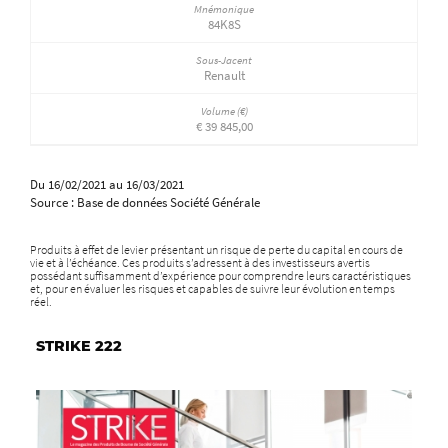
84K8S
Renault
€ 39 845,00
Du 16/02/2021 au 16/03/2021
Source :
Base de données Société Générale
Produits à effet de levier présentant un risque de perte du capital en cours de
vie et à l’échéance. Ces produits s’adressent à des investisseurs avertis
possédant suffisamment d’expérience pour comprendre leurs caractéristiques
et, pour en évaluer les risques et capables de suivre leur évolution en temps
réel.
STRIKE 222