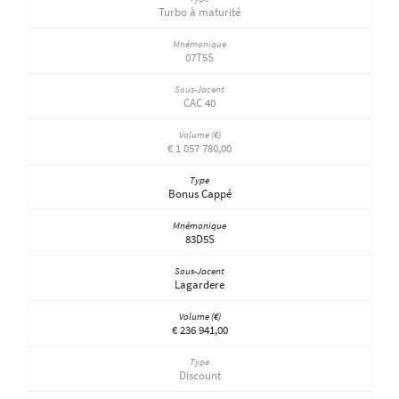
Turbo à maturité
07T5S
CAC 40
€ 1 057 780,00
Bonus Cappé
83D5S
Lagardere
€ 236 941,00
Discount