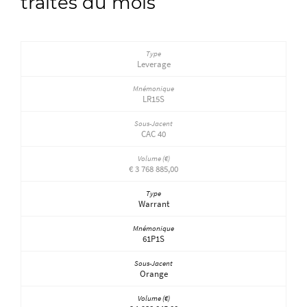
traités du mois
Leverage
LR15S
CAC 40
€ 3 768 885,00
Warrant
61P1S
Orange