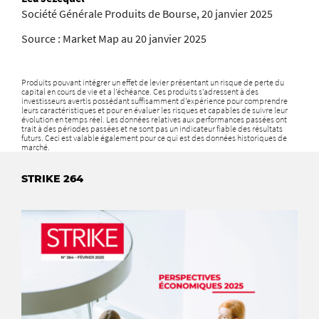
Société Générale Produits de Bourse, 20 janvier 2025
Source : Market Map au 20 janvier 2025
Produits pouvant intégrer un effet de levier présentant un risque de perte du
capital en cours de vie et a l’échéance. Ces produits s’adressent à des
investisseurs avertis possédant suffisamment d’expérience pour comprendre
leurs caractéristiques et pour en évaluer les risques et capables de suivre leur
évolution en temps réel. Les données relatives aux performances passées ont
trait à des périodes passées et ne sont pas un indicateur fiable des résultats
futurs. Ceci est valable également pour ce qui est des données historiques de
marché.
STRIKE 264