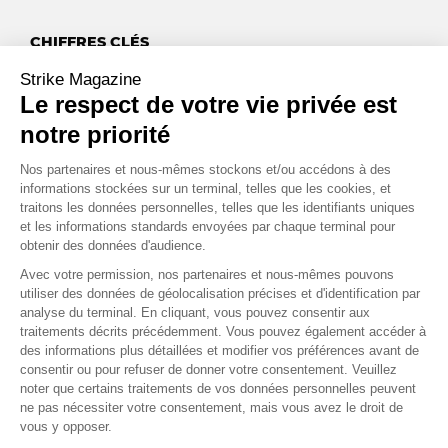
CHIFFRES CLÉS
Mds$
Strike Magazine
98
Le respect de votre vie privée est
C’est le montant total des dividendes versés sur l’exercice 2024
notre priorité
par les entreprises composants le CAC 40, un montant
historique de redistribution qui s’est fait sous forme de rachats
Nos partenaires et nous-mêmes stockons et/ou accédons à des
d’actions ou de dividendes.
informations stockées sur un terminal, telles que les cookies, et
Source : Boursorama
traitons les données personnelles, telles que les identifiants uniques
et les informations standards envoyées par chaque terminal pour
obtenir des données d'audience.
,
%
0
25
Avec votre permission, nos partenaires et nous-mêmes pouvons
utiliser des données de géolocalisation précises et d'identification par
C’est la baisse des taux annoncée par la BCE le 12 décembre
analyse du terminal. En cliquant, vous pouvez consentir aux
2024, faisant revenir l’ensemble de ses taux entre 3.00 et 3.40,
traitements décrits précédemment. Vous pouvez également accéder à
un niveau non atteint depuis 2023. « Le processus de
des informations plus détaillées et modifier vos préférences avant de
désinflation est en bonne voie », a déclaré l’institution.
consentir ou pour refuser de donner votre consentement. Veuillez
Source : La finance pour tous & le site officiel de la BCE
noter que certains traitements de vos données personnelles peuvent
ne pas nécessiter votre consentement, mais vous avez le droit de
%
vous y opposer.
5