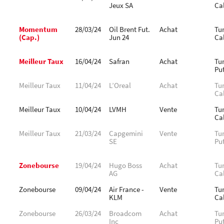
Jeux SA
Cal
Momentum
28/03/24
Oil Brent Fut.
Achat
Tu
(Cap.)
Jun 24
Cal
Meilleur Taux
16/04/24
Safran
Achat
Tu
Pu
Meilleur Taux
11/04/24
L’Oreal
Achat
Tu
Cal
Meilleur Taux
10/04/24
LVMH
Vente
Tu
Cal
Meilleur Taux
21/03/24
Capgemini
Vente
Tu
SE
Pu
Zonebourse
19/04/24
Hugo Boss
Achat
Tu
AG
Cal
Zonebourse
09/04/24
Air France -
Vente
Tu
KLM
Cal
Zonebourse
26/03/24
Broadcom
Achat
Tu
Inc
Pu