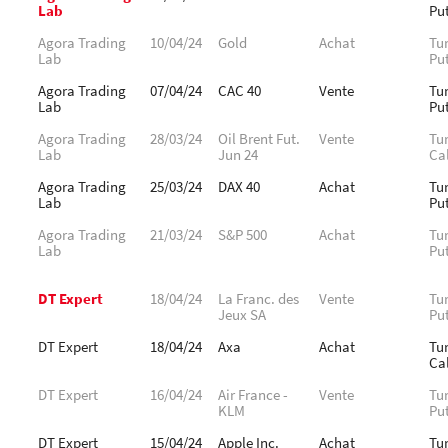
Lab
Pu
Agora Trading
10/04/24
Gold
Achat
Tu
Lab
Pu
Agora Trading
07/04/24
CAC 40
Vente
Tu
Lab
Pu
Agora Trading
28/03/24
Oil Brent Fut.
Vente
Tu
Lab
Jun 24
Cal
Agora Trading
25/03/24
DAX 40
Achat
Tu
Lab
Pu
Agora Trading
21/03/24
S&P 500
Achat
Tu
Lab
Pu
DT Expert
18/04/24
La Franc. des
Vente
Tu
Jeux SA
Pu
DT Expert
18/04/24
Axa
Achat
Tu
Cal
DT Expert
16/04/24
Air France -
Vente
Tu
KLM
Pu
DT Expert
15/04/24
Apple Inc.
Achat
Tu