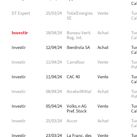
Cal
DT Expert
25/03/24
TotalEnergies
Vente
Tu
SE
Cal
Investir
18/04/24
Bureau Verit.
Achat
Tu
Reg. Int.
Cal
Investir
12/04/24
Iberdrola SA
Achat
Tu
Cal
Investir
11/04/24
Carrefour
Vente
Tu
Pu
Investir
11/04/24
CAC 40
Vente
Tu
Cal
Investir
08/04/24
ArcelorMittal
Achat
Tu
Pu
Investir
05/04/24
Volks.n AG
Vente
Tu
Pref. Stock
Cal
Investir
25/03/24
Accor
Achat
Tu
Cal
Investir
23/03/24
La Franc. des
Vente
Tu