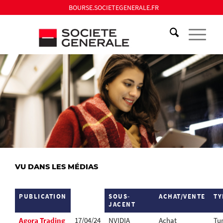
BOURSE.SOCIETEGENERALE.FR
VU DANS LES MÉDIAS
PUBLICATION
SOUS-
ACHAT/VENTE
TY
JACENT
Agora Trading
17/04/24
NVIDIA
Achat
Tu