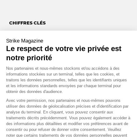
CHIFFRES CLÉS
,
%
5
33
Strike Magazine
Le respect de votre vie privée est
C’est le niveau actuel du taux directeur effectif de la FED
correspondant au taux d’intérêt auquel les institutions de
notre priorité
dépôt échangent des fonds fédéraux.
Source : FRED Economic Data
Nos partenaires et nous-mêmes stockons et/ou accédons à des
informations stockées sur un terminal, telles que les cookies, et
,
$
traitons les données personnelles, telles que les identifiants uniques
1
067
et les informations standards envoyées par chaque terminal pour
obtenir des données d'audience.
C’est le niveau actuel de la paire EUR/USD, bien au-dessous de
la moyenne à dix ans (1,146). Cette appréciation du Dollar face
Avec votre permission, nos partenaires et nous-mêmes pouvons
utiliser des données de géolocalisation précises et d'identification par
à l’Euro peut être interprétée comme une conséquence directe
analyse du terminal. En cliquant, vous pouvez consentir aux
des différences de direction de baisse de taux qui se dessinent
traitements décrits précédemment. Vous pouvez également accéder à
entre la BCE et la FED.
des informations plus détaillées et modifier vos préférences avant de
Source : Market Map
consentir ou pour refuser de donner votre consentement. Veuillez
noter que certains traitements de vos données personnelles peuvent