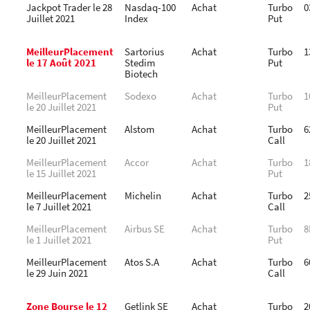
Jackpot Trader le 28
Nasdaq-100
Achat
Turbo
0
Juillet 2021
Index
Put
MeilleurPlacement
Sartorius
Achat
Turbo
1
le 17 Août 2021
Stedim
Put
Biotech
MeilleurPlacement
Sodexo
Achat
Turbo
1
le 20 Juillet 2021
Put
MeilleurPlacement
Alstom
Achat
Turbo
6
le 20 Juillet 2021
Call
MeilleurPlacement
Accor
Achat
Turbo
1
le 15 Juillet 2021
Put
MeilleurPlacement
Michelin
Achat
Turbo
2
le 7 Juillet 2021
Call
MeilleurPlacement
Airbus SE
Achat
Turbo
8
le 1 Juillet 2021
Put
MeilleurPlacement
Atos S.A
Achat
Turbo
6
le 29 Juin 2021
Call
Zone Bourse le 12
Getlink SE
Achat
Turbo
2