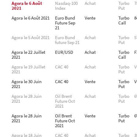
Agora le 6 Août
Nasdaq-100
Achat
Turbo
7
2021
Index
Put
Agora le 6 Août 2021
Euro Bund
Vente
Turbo
8
Future Sep
Call
21
Agora le 5 Août 2021
Euro Bund
Achat
Turbo
5
future Sep 21
Put
Agora le 22 Juillet
EUR/USD
Achat
Turbo
F
2021
Call
Agora le 19 Juillet
CAC 40
Achat
Turbo
V
2021
Put
Agora le 30 Juin
CAC 40
Vente
Turbo
V
2021
Put
Agora le 28 Juin
Oil Brent
Achat
Turbo
6
2021
Future Oct
Put
2021
Agora le 28 Juin
Oil Brent
Vente
Turbo
6
2021
Future Oct
Put
2021
Agora le 18 Juin
CAC 40
Achat
Turbo
3