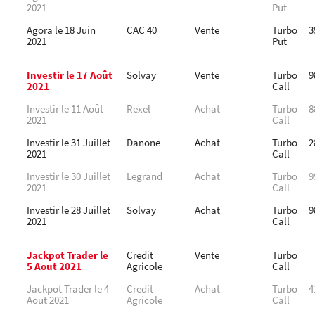
2021
Put
Agora le 18 Juin
CAC 40
Vente
Turbo
3
2021
Put
Investir le 17 Août
Solvay
Vente
Turbo
9
2021
Call
Investir le 11 Août
Rexel
Achat
Turbo
8
2021
Call
Investir le 31 Juillet
Danone
Achat
Turbo
2
2021
Call
Investir le 30 Juillet
Legrand
Achat
Turbo
9
2021
Call
Investir le 28 Juillet
Solvay
Achat
Turbo
9
2021
Call
Jackpot Trader le
Credit
Vente
Turbo
5 Aout 2021
Agricole
Call
Jackpot Trader le 4
Credit
Achat
Turbo
4
Aout 2021
Agricole
Call