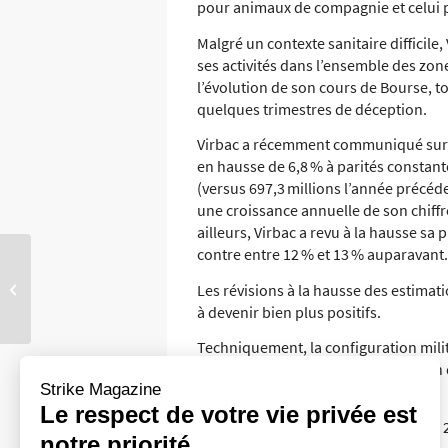
pour animaux de compagnie et celui 
Malgré un contexte sanitaire difficile,
ses activités dans l’ensemble des zon
l’évolution de son cours de Bourse, t
quelques trimestres de déception.
Virbac a récemment communiqué sur l’or
en hausse de 6,8 % à parités constant
(versus 697,3 millions l’année précéd
une croissance annuelle de son chiffre
ailleurs, Virbac a revu à la hausse s
contre entre 12 % et 13 % auparavant.
La résilience du luxe à la
Les révisions à la hausse des estimati
française
à devenir bien plus positifs.
Techniquement, la configuration mil
potentiel d’appréciation en direction 
Strike Magazine
Jordan Dufee
Le respect de votre vie privée est
© 2020 zonebourse.com, 20 octobre 
notre priorité