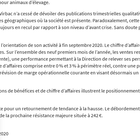
pour animaux d’élevage.
 Virbac n’a cessé de dévoiler des publications trimestrielles qualitat
es géographiques où la société est présente. Paradoxalement, cette 
oujours en recul par rapport à son niveau d’avant crise. Sans doute 
ientation de son activité à fin septembre 2020. Le chiffre d’affaire
es. Sur l’ensemble des neuf premiers mois de l’année, les ventes res
ente), une performance permettant à la Direction de relever ses per
 d’affaires comprise entre 0 % et 3 % à périmètre réel, contre une p
a prévision de marge opérationnelle courante en visant désormais un 
ons de bénéfices et de chiffre d’affaires illustrent le positionnemen
ite pour un retournement de tendance à la hausse. Le débordement 
de la prochaine résistance majeure située à 242 €.
2020