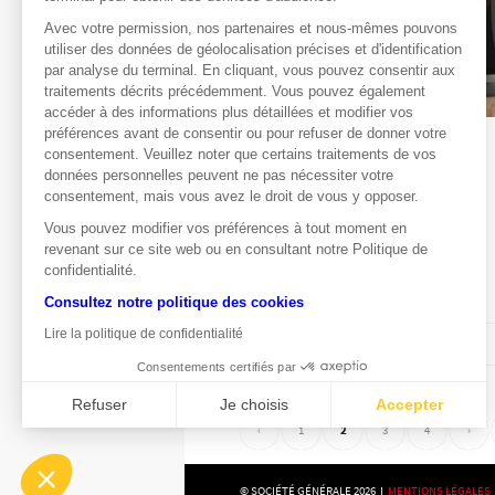
Avec votre permission, nos partenaires et nous-mêmes pouvons
utiliser des données de géolocalisation précises et d'identification
par analyse du terminal. En cliquant, vous pouvez consentir aux
traitements décrits précédemment. Vous pouvez également
accéder à des informations plus détaillées et modifier vos
préférences avant de consentir ou pour refuser de donner votre
ARCHIVES
,
EDITO
consentement. Veuillez noter que certains traitements de vos
20 ADAGES BOURSIERS
données personnelles peuvent ne pas nécessiter votre
DÉCRYPTÉS POUR UNE
consentement, mais vous avez le droit de vous y opposer.
RENTRÉE ZEN… !
Vous pouvez modifier vos préférences à tout moment en
revenant sur ce site web ou en consultant notre Politique de
confidentialité.
Consultez notre politique des cookies
Lire la politique de confidentialité
27 septembre 2024
Consentements certifiés par
Refuser
Je choisis
Accepter
‹
1
2
3
4
›
Axeptio consent
Plateforme de Gestion du Consentement : Personnalisez vo
© SOCIÉTÉ GÉNÉRALE 2026 I
MENTIONS LÉGALES