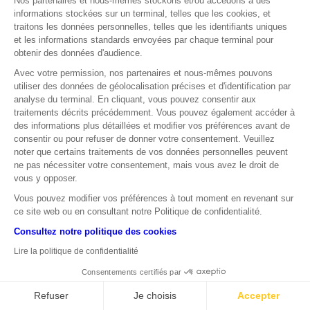
Nos partenaires et nous-mêmes stockons et/ou accédons à des
informations stockées sur un terminal, telles que les cookies, et
traitons les données personnelles, telles que les identifiants uniques
CAC 40
et les informations standards envoyées par chaque terminal pour
CAC 40® WALL STREET FAIT TOUJOURS LA
obtenir des données d'audience.
PLUIE ET LE BEAU TEMPS
Avec votre permission, nos partenaires et nous-mêmes pouvons
utiliser des données de géolocalisation précises et d'identification par
analyse du terminal. En cliquant, vous pouvez consentir aux
traitements décrits précédemment. Vous pouvez également accéder à
des informations plus détaillées et modifier vos préférences avant de
consentir ou pour refuser de donner votre consentement. Veuillez
1 juillet 2026
noter que certains traitements de vos données personnelles peuvent
ne pas nécessiter votre consentement, mais vous avez le droit de
vous y opposer.
Vous pouvez modifier vos préférences à tout moment en revenant sur
ce site web ou en consultant notre Politique de confidentialité.
© SOCIÉTÉ GÉNÉRALE 2026 I
MENTIONS LÉGALES I
COOKIES I
AVERTISSEMENT
Consultez notre politique des cookies
Lire la politique de confidentialité
Consentements certifiés par
Refuser
Je choisis
Accepter