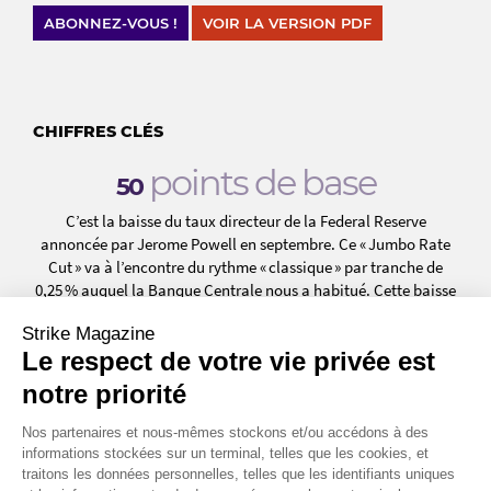
ABONNEZ-VOUS !
VOIR LA VERSION PDF
CHIFFRES CLÉS
points de base
50
C’est la baisse du taux directeur de la Federal Reserve
annoncée par Jerome Powell en septembre. Ce « Jumbo Rate
Cut » va à l’encontre du rythme « classique » par tranche de
0,25 % auquel la Banque Centrale nous a habitué. Cette baisse
soudaine vise à relancer l’économie qui montre des signes
Strike Magazine
d’essoufflement.
Le respect de votre vie privée est
Source : Market Map
notre priorité
Mds$
279
Nos partenaires et nous-mêmes stockons et/ou accédons à des
informations stockées sur un terminal, telles que les cookies, et
C’est le montant de la baisse de capitalisation boursière à
traitons les données personnelles, telles que les identifiants uniques
laquelle Nvidia a fait face durant la séance du 3 septembre