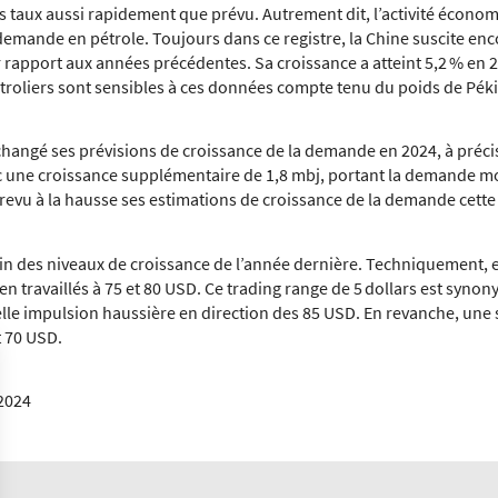
s taux aussi rapidement que prévu. Autrement dit, l’activité écono
 demande en pétrole. Toujours dans ce registre, la Chine suscite en
 rapport aux années précédentes. Sa croissance a atteint 5,2 % en 
étroliers sont sensibles à ces données compte tenu du poids de Pék
 inchangé ses prévisions de croissance de la demande en 2024, à préc
c une croissance supplémentaire de 1,8 mbj, portant la demande mo
a revu à la hausse ses estimations de croissance de la demande cette
loin des niveaux de croissance de l’année dernière. Techniquement,
n travaillés à 75 et 80 USD. Ce trading range de 5 dollars est synony
lle impulsion haussière en direction des 85 USD. En revanche, une so
t 70 USD.
 2024