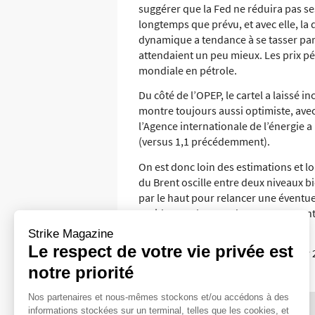
suggérer que la Fed ne réduira pas se
longtemps que prévu, et avec elle, la
dynamique a tendance à se tasser par
attendaient un peu mieux. Les prix p
mondiale en pétrole.
Du côté de l’OPEP, le cartel a laissé
montre toujours aussi optimiste, ave
l’Agence internationale de l’énergie 
(versus 1,1 précédemment).
On est donc loin des estimations et 
du Brent oscille entre deux niveaux bie
par le haut pour relancer une éventue
rapidement la zone des 72 USD, avan
Strike Magazine
Jordan Dufee
Le respect de votre vie privée est
Source : zonebourse.com, 19 janvier
notre priorité
Nos partenaires et nous-mêmes stockons et/ou accédons à des
informations stockées sur un terminal, telles que les cookies, et