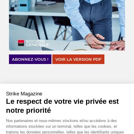
ABONNEZ-VOUS !
VOIR LA VERSION PDF
CHIFFRES CLÉS
Strike Magazine
%
Le respect de votre vie privée est
20
notre priorité
C’est la baisse qu’a subi l’action FedEex la semaine du
11 septembre. Baromètre des échanges mondiaux en raison de
Nos partenaires et nous-mêmes stockons et/ou accédons à des
sa position dominante avec UPS, l’action a chuté à la suite des
informations stockées sur un terminal, telles que les cookies, et
déclarations du CEO Raj Subramaniam sur une prochaine
traitons les données personnelles, telles que les identifiants uniques