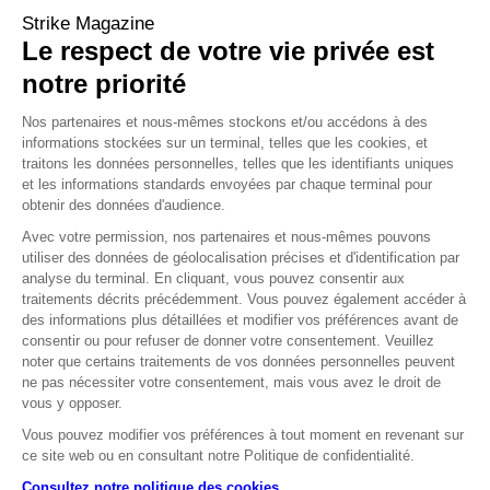
Mds$
Strike Magazine
98
Le respect de votre vie privée est
C’est le montant total des dividendes versés sur l’exercice 2024
notre priorité
par les entreprises composants le CAC 40, un montant
historique de redistribution qui s’est fait sous forme de rachats
Nos partenaires et nous-mêmes stockons et/ou accédons à des
d’actions ou de dividendes.
informations stockées sur un terminal, telles que les cookies, et
Source : Boursorama
traitons les données personnelles, telles que les identifiants uniques
et les informations standards envoyées par chaque terminal pour
obtenir des données d'audience.
,
%
0
25
Avec votre permission, nos partenaires et nous-mêmes pouvons
utiliser des données de géolocalisation précises et d'identification par
C’est la baisse des taux annoncée par la BCE le 12 décembre
analyse du terminal. En cliquant, vous pouvez consentir aux
2024, faisant revenir l’ensemble de ses taux entre 3.00 et 3.40,
traitements décrits précédemment. Vous pouvez également accéder à
un niveau non atteint depuis 2023. « Le processus de
des informations plus détaillées et modifier vos préférences avant de
désinflation est en bonne voie », a déclaré l’institution.
consentir ou pour refuser de donner votre consentement. Veuillez
Source : La finance pour tous & le site officiel de la BCE
noter que certains traitements de vos données personnelles peuvent
ne pas nécessiter votre consentement, mais vous avez le droit de
%
vous y opposer.
5
Vous pouvez modifier vos préférences à tout moment en revenant sur
C’était l’objectif de croissance de la Chine, annoncé par son
ce site web ou en consultant notre Politique de confidentialité.
gouvernement pour l’année 2024… Et c’est aussi exactement le
Consultez notre politique des cookies